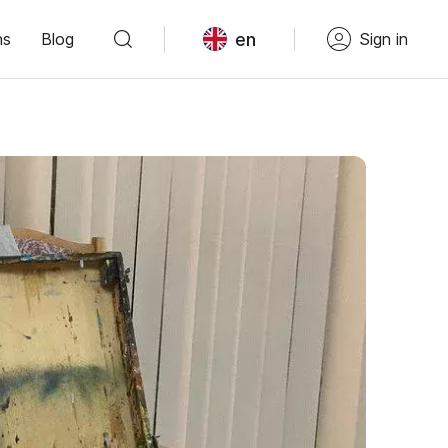
en
ns
Blog
Sign in