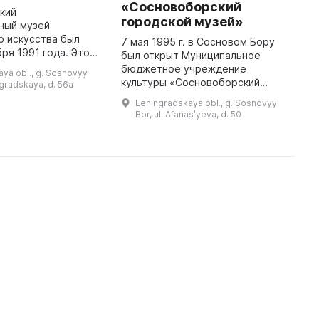
«Сосновоборский
M
кий
городской музей»
ный музей
O
о искусства был
B
7 мая 1995 г. в Сосновом Бору
бря 1991 года. Это
'
был открыт Муниципальное
тавляет собой
o
бюджетное учреждение
ya obl., g. Sosnovyy
вятилище искусства
i
культуры «Сосновоборский
ngradskaya, d. 56a
отором можно найти
V
городской музей», инициаторами
Leningradskaya obl., g. Sosnovyy
работы великих масте ...
которого были глава города
Bor, ul. Afanasʹyeva, d. 50
Валерий Иванович Некрасов и
руководство У ...