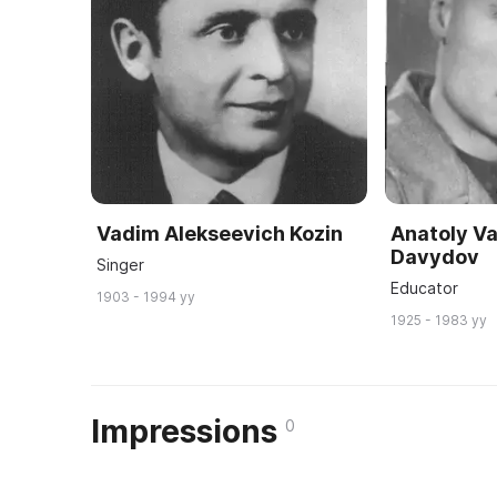
Vadim Alekseevich Kozin
Anatoly Va
Davydov
Singer
Educator
1903 - 1994 yy
1925 - 1983 yy
Impressions
0