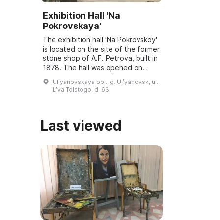
Exhibition Hall 'Na
Pokrovskaya'
The exhibition hall 'Na Pokrovskoy'
is located on the site of the former
stone shop of A.F. Petrova, built in
1878. The hall was opened on
March 6, 2001, and underwent
Ulʹyanovskaya obl., g. Ulʹyanovsk, ul.
reconstruction and modernization
Lʹva Tolstogo, d. 63
...
Last viewed