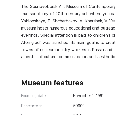
The Sosnovoborsk Art Museum of Contemporary A
true sanctuary of 20th-century art, where you ca
Yablonskaya, E. Shcherbakov, A. Kharshak, V. Ve
museum hosts numerous educational and outreach e
evenings. Special attention is paid to children's c
Atomgrad" was launched; its main goal is to creat
towns of nuclear-industry workers in Russia a
a center of culture, communication and aestheti
Museum features
Founding date
November 1, 1991
Посетители
59600