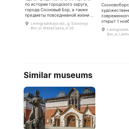
по истории городского округа,
Сосновоборс
города Сосновый Бор, а также
художествен
предметы повседневной жизни и
современног
промышленности края. Здесь
открыт 1 ноя
Leningradskaya obl., g. Sosnovyy
можно посетить различные
место предс
Bor, ul. Afanasʹyeva, d. 50
Leningradska
выставки, мастер-классы, лекци
настоящий с
Bor, ul. Leni
...
ХХ века, в к
Similar museums