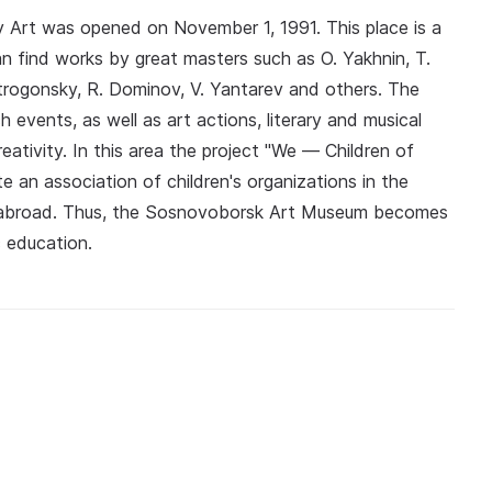
rt was opened on November 1, 1991. This place is a
n find works by great masters such as O. Yakhnin, T.
trogonsky, R. Dominov, V. Yantarev and others. The
vents, as well as art actions, literary and musical
reativity. In this area the project "We — Children of
e an association of children's organizations in the
nd abroad. Thus, the Sosnovoborsk Art Museum becomes
c education.