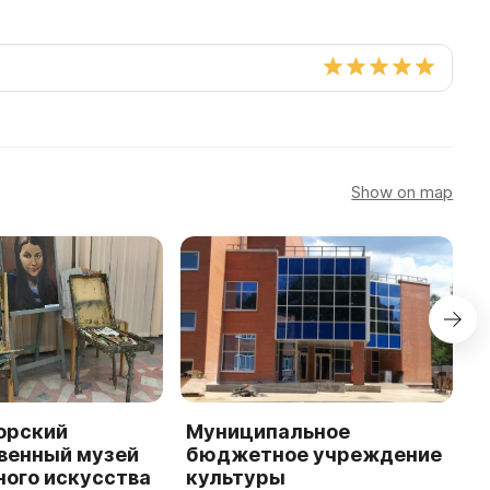
Show on map
орский
Муниципальное
M
венный музей
бюджетное учреждение
c
ного искусства
культуры
'