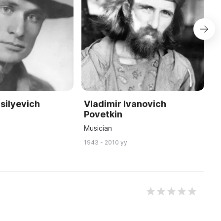
silyevich
Vladimir Ivanovich
V
Povetkin
M
Musician
S
1943 - 2010 yy
19