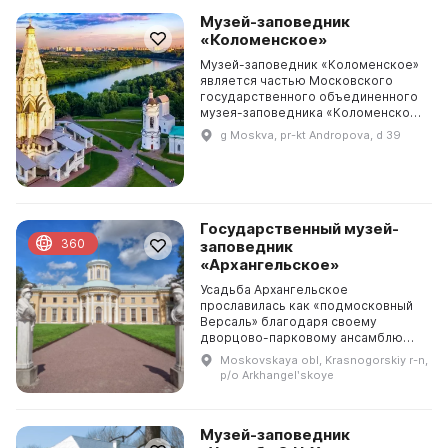
Музей-заповедник
«Коломенское»
Музей-заповедник «Коломенское»
является частью Московского
государственного объединенного
музея-заповедника «Коломенское
— Измайлово — Люблино». История
g Moskva, pr-kt Andropova, d 39
древнего подмосковного села
Коломенское начинае...
Государственный музей-
360
заповедник
«Архангельское»
Усадьба Архангельское
прославилась как «подмосковный
Версаль» благодаря своему
дворцово-парковому ансамблю
эпохи классицизма и богатейшим
Moskovskaya obl, Krasnogorskiy r-n,
художественным коллекциям. Она
p/o Arkhangelʹskoye
принадлежала князьям Голицыным
...
Музей-заповедник