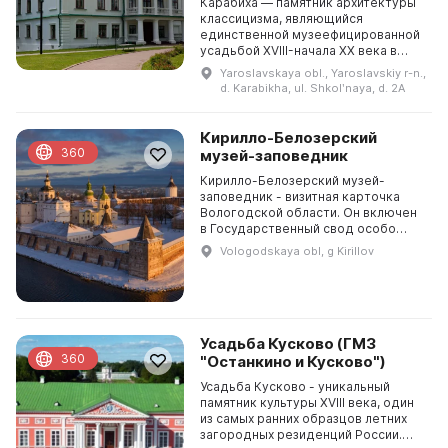
Карабиха — памятник архитектуры
классицизма, являющийся
единственной музеефицированной
усадьбой XVIII-начала XX века в
Ярославской области. Он включает
Yaroslavskaya obl., Yaroslavskiy r-n.,
жилые и хозяйственные постройки,
d. Karabikha, ul. Shkolʹnaya, d. 2A
два парка — рег...
Кирилло-Белозерский
360
музей-заповедник
Кирилло-Белозерский музей-
заповедник - визитная карточка
Вологодской области. Он включен
в Государственный свод особо
ценных объектов культурного
Vologodskaya obl, g Kirillov
наследия Российской Федерации с
1997 года. В музее пре...
Усадьба Кусково (ГМЗ
360
"Останкино и Кусково")
Усадьба Кусково - уникальный
памятник культуры XVIII века, один
из самых ранних образцов летних
загородных резиденций России.