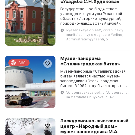
«Усадьба С.Н. Худекова»
Государственное бюджетное
учреждение культуры Рязанской
области «Историко-культурный,
природно-ландшафтный музей-
заповедник «Усадьба С. Н.
Ryazanskaya oblastʹ, Korablinskiy
Худекова» было создано в 2006
munitsipalʹnyy okrug, selo Yerlino,
году. Оно является многофункцио...
Administrativnyy tsentr, 5
Музей-панорама
360
«Сталинградская битва»
Музей-панорама «Сталинградская
битва» является частью Музея-
заповедника «Сталинградская
битва». В 1982 году была открыта
панорама «Разгром немецко-
Volgogradskaya obl., g. Volgograd, ul.
фашистских войск под
im marshala Chuykova, d. 47
Сталинградом», а в мае 1985 года...
Экскурсионно-выставочный
центр «Народный дом»
музея-заповедника М.А.