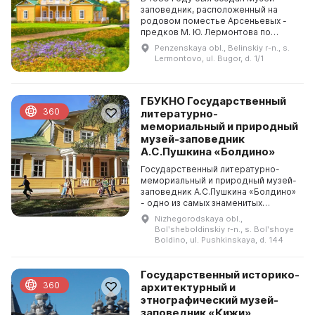
заповедник, расположенный на
родовом поместье Арсеньевых -
предков М. Ю. Лермонтова по
материнской линии. Он
Penzenskaya obl., Belinskiy r-n., s.
располагается на площади 197 га.
Lermontovo, ul. Bugor, d. 1/1
Коллекционный фонд музея сост...
ГБУКНО Государственный
360
литературно-
мемориальный и природный
музей-заповедник
А.С.Пушкина «Болдино»
Государственный литературно-
мемориальный и природный музей-
заповедник А.С.Пушкина «Болдино»
- одно из самых знаменитых
пушкинских мест России. В
Nizhegorodskaya obl.,
старинном селе Большое Болдино
Bolʹsheboldinskiy r-n., s. Bolʹshoye
Нижегородской губернии н...
Boldino, ul. Pushkinskaya, d. 144
Государственный историко-
360
архитектурный и
этнографический музей-
заповедник «Кижи»