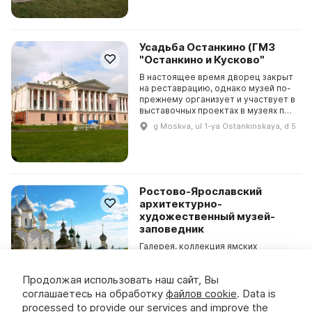
Усадьба Останкино (ГМЗ
"Останкино и Кусково"
В настоящее время дворец закрыт
на реставрацию, однако музей по-
прежнему организует и участвует в
выставочных проектах в музеях по
всей России. Останкино –
g Moskva, ul 1-ya Ostankinskaya, d 5
уникальный архитектурно-
художественный п...
Ростово-Ярославский
архитектурно-
художественный музей-
заповедник
Галерея, коллекция ямских
колокольчиков и бубенцов,
запрестольный крест XVI века,
Продолжая использовать наш сайт, Вы
коллекция финифти - все это
позволит получить невероятное
соглашаетесь на обработку
файлов cookie
. Data is
Yaroslavskaya oblastʹ, g. Rostov,
представление о былой красоте и
kremlʹ, muzey
processed to provide our services and improve the