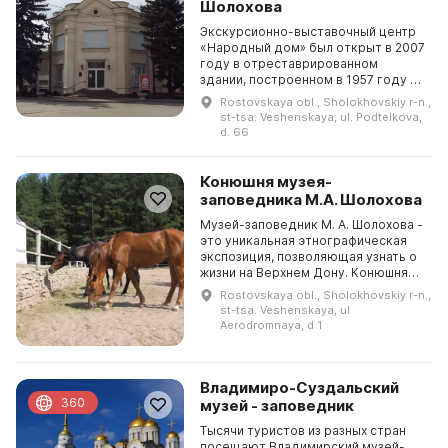
Шолохова
Экскурсионно-выставочный центр
«Народный дом» был открыт в 2007
году в отреставрированном
здании, построенном в 1957 году на
месте первого на Дону театра
Rostovskaya obl., Sholokhovskiy r-n.,
колхозной молодежи. Здесь жители
st-tsa. Veshenskaya, ul. Podtelkova,
Донского края...
d. 66
Конюшня музея-
заповедника М.А. Шолохова
Музей-заповедник М. А. Шолохова -
это уникальная этнографическая
экспозиция, позволяющая узнать о
жизни на Верхнем Дону. Конюшня
открылась в 2004 году. Во время
Rostovskaya obl., Sholokhovskiy r-n.,
экскурсии посетители могут
st-tsa. Veshenskaya, ul
посмотреть, ...
Aerodromnaya, d 1
Владимиро-Суздальский
360
музей - заповедник
Тысячи туристов из разных стран
посещают Владимирский музей-