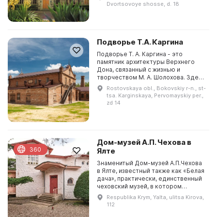
генерал-губернатора
Dvortsovoye shosse, d. 18
Новороссийского края граф...
Подворье Т.А. Каргина
Подворье Т. А. Каргина - это
памятник архитектуры Верхнего
Дона, связанный с жизнью и
творчеством М. А. Шолохова. Здесь
можно увидеть, как в начале XX
Rostovskaya obl., Bokovskiy r-n., st-
века казак, урядник Тимофей
tsa. Karginskaya, Pervomayskiy per.,
Каргин, построил валь...
zd 14
Дом-музей А.П. Чехова в
360
Ялте
Знаменитый Дом-музей А.П.Чехова
в Ялте, известный также как «Белая
дача», практически, единственный
чеховский музей, в котором
сохранилась подлинная обстановка:
Respublika Krym, Yalta, ulitsa Kirova,
дом, мебель, вещи и даже
112
предметы стоят...