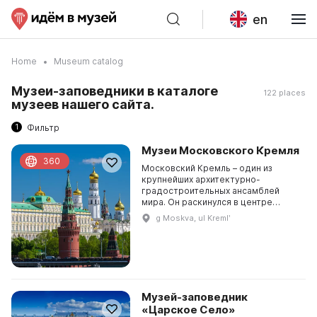
en
Home
Museum catalog
Музеи-заповедники в каталоге
122 places
музеев нашего сайта.
1
Фильтр
Музеи Московского Кремля
360
Московский Кремль – один из
крупнейших архитектурно-
градостроительных ансамблей
мира. Он раскинулся в центре
столицы России на высоком холме
g Moskva, ul Kremlʹ
над Москвой-рекой. Высота стен
Кремля, узкие бойницы, площа...
Музей-заповедник
«Царское Село»