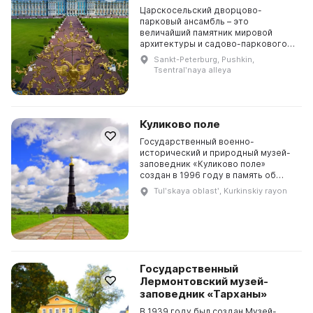
Царскосельский дворцово-
парковый ансамбль – это
величайший памятник мировой
архитектуры и садово-паркового
искусства XVIII-XX вв. Он был
Sankt-Peterburg, Pushkin,
возведен в окрестностях Санкт-
Tsentralʹnaya alleya
Петербурга и стал подарком
импера...
Куликово поле
Государственный военно-
исторический и природный музей-
заповедник «Куликово поле»
создан в 1996 году в память об
одном из величайших сражений
Tulʹskaya oblastʹ, Kurkinskiy rayon
средневековья – Куликовской
битве. Победа на Куликовом поле...
Государственный
Лермонтовский музей-
заповедник «Тарханы»
В 1939 году был создан Музей-