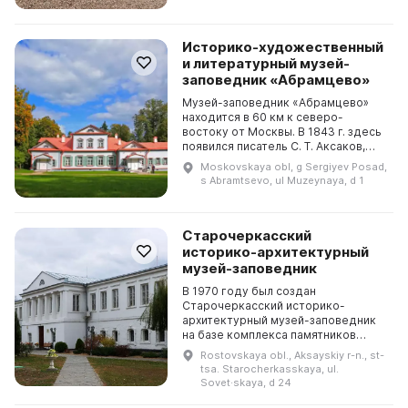
Историко-художественный
и литературный музей-
заповедник «Абрамцево»
Музей-заповедник «Абрамцево»
находится в 60 км к северо-
востоку от Москвы. В 1843 г. здесь
появился писатель С. Т. Аксаков,
который создал здесь лучшие свои
Moskovskaya obl, g Sergiyev Posad,
произведения. К нему приезжали Н.
s Abramtsevo, ul Muzeynaya, d 1
В. Гоголь...
Старочеркасский
историко-архитектурный
музей-заповедник
В 1970 году был создан
Старочеркасский историко-
архитектурный музей-заповедник
на базе комплекса памятников
архитектуры нижнего Дона XVII-XIX
Rostovskaya obl., Aksayskiy r-n., st-
веков. Инициатором стал М. А.
tsa. Starocherkasskaya, ul.
Шолохов. В музее насчитывает...
Sovet·skaya, d 24