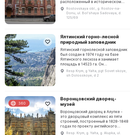
расположенный в историческом
центре города Ростова-на-Дону.
Rostovskaya obl., g. Rostov-na-
Здесь проходят масштабные
Donu, ul. Bolʹshaya Sadovaya, d.
выставки и культурно-про...
125/69
Ялтинский горно-лесной
природный заповедник
Ялтинский горнолесной заповедник
был создан в 1974 году на базе
Ялтинского лесхоза и занимает
площадь в 14523 га. Он
простирается от Фороса на западе
Resp Krym, g Yalta, pgt Sovet·skoye,
до Гурзуфа на востоке, а наивысшей
sh Dolosskoye, d 2
точкой заповедн...
Воронцовский дворец-
360
музей
Воронцовский дворец в Алупке -
это дворцовый комплекс из пяти
строений, построенный в 1828-1848
годах по проекту английского
архитектора Эдуарда Блора для
Resp. Krym, g. Yalta, g. Alupka, ul.