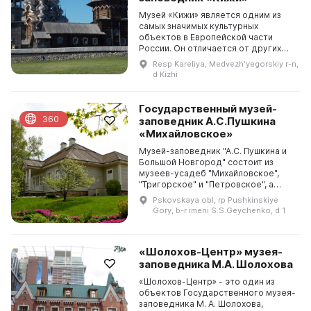
Музей «Кижи» является одним из
самых значимых культурных
объектов в Европейской части
России. Он отличается от других
музеев тем, что он открыт для
Resp Kareliya, Medvezhʹyegorskiy r-n,
посетителей под открытым небом.
d Kizhi
В нем насчитывается ...
Государственный музей-
360
заповедник А.С.Пушкина
«Михайловское»
Музей-заповедник "А.С. Пушкина и
Большой Новгород" состоит из
музеев-усадеб "Михайловское",
"Тригорское" и "Петровское", а
также из музея "Пушкинская
Pskovskaya obl, rp Pushkinskiye
деревня" и "Мельница в д. Бугрово".
Gory, b-r imeni S.S.Geychenko, d 1
Кроме того, зд...
«Шолохов-Центр» музея-
заповедника М.А. Шолохова
«Шолохов-Центр» - это один из
объектов Государственного музея-
заповедника М. А. Шолохова,