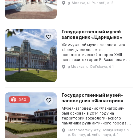
Усадьба, принадлежавшая графам
g. Moskva, ul. Yunosti, d. 2
Шереметевым, предназначалась
для пышных ...
Государственный музей-
заповедник «Царицыно»
Жемчужиной музея-заповедника
«Царицыно» является
псевдоготический дворец XVIII
века архитекторов В. Баженова и М.
Казакова, самый крупный в Европе.
g Moskva, ul Dolʹskaya, d 1
Окружает его уникальный парковый
комплекс. На его те...
Государственный музей-
360
заповедник «Фанагория»
Музей-заповедник «Фанагория»
был основан в 2014 году на
территории археологического
памятника руин античного города,
просуществовавшего более 1 500
Krasnodarskiy kray, Temryukskiy r-n.,
лет. Особенность этого места
p. Sennoy, ul. Antichnaya, d. 1
заключается в том, что ...