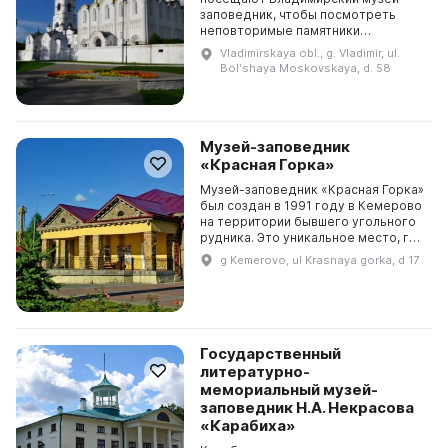
заповедник, чтобы посмотреть
неповторимые памятники
архитектуры Древней Руси. В 1998
Vladimirskaya obl., g. Vladimir, ul.
году по указу Президента РФ он
Bolʹshaya Moskovskaya, d. 58
был включен в свод особо...
Музей-заповедник
«Красная Горка»
Музей-заповедник «Красная Горка»
был создан в 1991 году в Кемерово
на территории бывшего угольного
рудника. Это уникальное место, где
представлены памятники
g Kemerovo, ul Krasnaya gorka, d 17
горнопромышленного и историко-
культурного н...
Государственный
литературно-
мемориальный музей-
заповедник Н.А. Некрасова
«Карабиха»