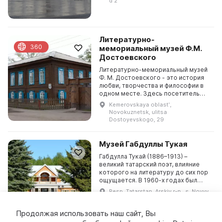
d 2
1989 году был откры...
Литературно-
360
мемориальный музей Ф.М.
Достоевского
Литературно-мемориальный музей
Ф. М. Достоевского - это история
любви, творчества и философии в
одном месте. Здесь посетитель
узнает о жизни и пути писателя, о
Kemerovskaya oblastʹ,
его взаимоотношениях и венчании.
Novokuznetsk, ulitsa
Необычн...
Dostoyevskogo, 29
Музей Габдуллы Тукая
Габдулла Тукай (1886–1913) –
великий татарский поэт, влияние
которого на литературу до сих пор
ощущается. В 1960-х годах был
открыт музей Тукая, который
Resp. Tatarstan, Arskiy r-n., s. Novyy
изначально функционировал на
Kyrlay, ul. Tsentralʹnaya, d. 4
общественных начал...
Продолжая использовать наш сайт, Вы