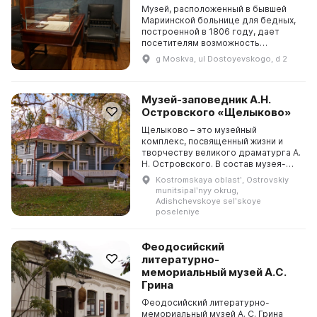
Музей, расположенный в бывшей
Мариинской больнице для бедных,
построенной в 1806 году, дает
посетителям возможность
познакомиться с детством Ф.
g Moskva, ul Dostoyevskogo, d 2
Достоевского. В этой квартире на
Новой Божедомке, ко...
Музей-заповедник А.Н.
Островского «Щелыково»
Щелыково – это музейный
комплекс, посвященный жизни и
творчеству великого драматурга А.
Н. Островского. В состав музея-
заповедника входит Дом А. Н.
Kostromskaya oblastʹ, Ostrovskiy
Островского, усадебный парк с
munitsipalʹnyy okrug,
перспективами, Литерат...
Adishchevskoye selʹskoye
poseleniye
Феодосийский
литературно-
мемориальный музей А.С.
Грина
Феодосийский литературно-
мемориальный музей А. С. Грина