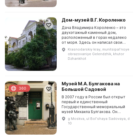
вещи...
Дом-музей В.Г. Короленко
Дача Владимира Короленко – это
двухэтажный каменный дом,
расположенный в горах недалеко
от моря. Здесь он написал свои
замечательные воспоминания и
Krasnodarskiy kray, munitsipalʹnoye
отправил более 400
obrazovaniye Gelendzhik, khutor
корреспонденций в различные
Dzhankhot
журна...
Музей М.А. Булгакова на
360
Большой Садовой
В 2007 году в России был открыт
первый и единственный
Государственный мемориальный
музей Михаила Булгакова. Он
расположен в доме по Большой
g Moskva, ul Bolʹshaya Sadovaya, d
Садовой, где писатель жил в 20-х
10
годах. В музее представлена...