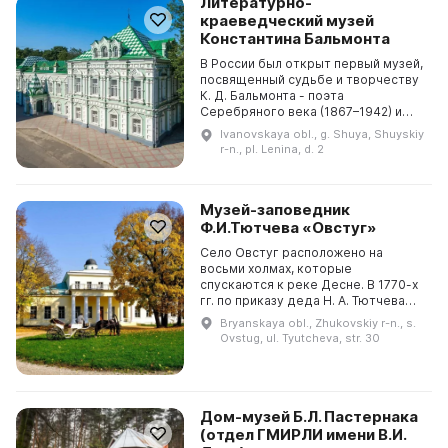
Литературно-
краеведческий музей
Константина Бальмонта
В России был открыт первый музей,
посвященный судьбе и творчеству
К. Д. Бальмонта - поэта
Серебряного века (1867–1942) и
истории его родины - Шуйской
Ivanovskaya obl., g. Shuya, Shuyskiy
земли. Этот краеведческий музей
r-n., pl. Lenina, d. 2
был основан в 1968...
Музей-заповедник
Ф.И.Тютчева «Овстуг»
Село Овстуг расположено на
восьми холмах, которые
спускаются к реке Десне. В 1770-х
гг. по приказу деда Н. А. Тютчева
был построен деревянный дом в
Bryanskaya obl., Zhukovskiy r-n., s.
центре села, в котором 5 декабря
Ovstug, ul. Tyutcheva, str. 30
1803 г. родился Фед...
Дом-музей Б.Л. Пастернака
(отдел ГМИРЛИ имени В.И.