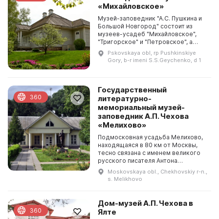
«Михайловское»
Музей-заповедник "А.С. Пушкина и
Большой Новгород" состоит из
музеев-усадеб "Михайловское",
"Тригорское" и "Петровское", а
также из музея "Пушкинская
Pskovskaya obl, rp Pushkinskiye
деревня" и "Мельница в д. Бугрово".
Gory, b-r imeni S.S.Geychenko, d 1
Кроме того, зд...
Государственный
360
литературно-
мемориальный музей-
заповедник А.П. Чехова
«Мелихово»
Подмосковная усадьба Мелихово,
находящаяся в 80 км от Москвы,
тесно связана с именем великого
русского писателя Антона
Павловича Чехова. Он приобрел
Moskovskaya obl., Chekhovskiy r-n.,
Мелихово в 1892 году. За семь лет,
s. Melikhovo
что Чехов прожил...
Дом-музей А.П. Чехова в
360
Ялте