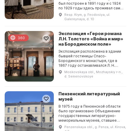
был построен в 1891 году и с 1924
по 1929 годы здесь проживал сам
писатель-романтик Александр
Resp. Krym, g. Feodosiya, ul.
Степанович Грин. В 1970 году был
Galereynaya, d. 10
открыт музей Алек...
Экспозиция «Герои романа
360
Л.Н. Толстого «Война и мир»
на Бородинском поле»
Экспозиция расположена в здании
бывшей гостиницы Спасо-
Бородинского монастыря, где в
1867 году останавливался Л. Н.
Толстой, автор романа-эпопеи
Moskovskaya obl., Mozhayskiy r-n.,
«Война и мир». Исторический
d. Semenovskoye
интерьер гостиницы был прео...
Пензенский литературный
музей
В 1975 году в Пензенской области
было организовано Объединение
государственных литературно-
мемориальных музеев, ставшее
первым объединением музеев
Penzenskaya obl., g. Penza, ul. Kirova,
литературного профиля в России. В