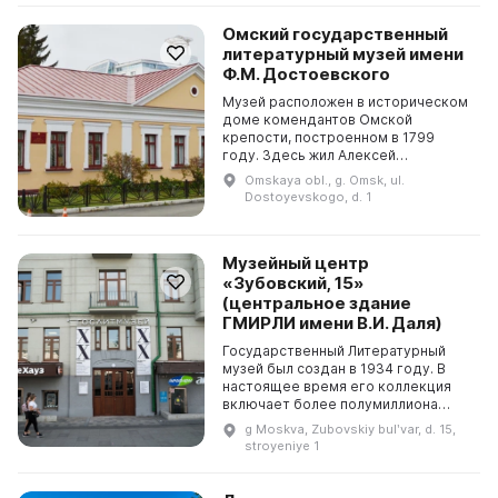
Омский государственный
литературный музей имени
Ф.М. Достоевского
Музей расположен в историческом
доме комендантов Омской
крепости, построенном в 1799
году. Здесь жил Алексей
Федорович де Граве, последний
Omskaya obl., g. Omsk, ul.
комендант, который оказывал
Dostoyevskogo, d. 1
Достоевскому особое
покровительст...
Музейный центр
«Зубовский, 15»
(центральное здание
ГМИРЛИ имени В.И. Даля)
Государственный Литературный
музей был создан в 1934 году. В
настоящее время его коллекция
включает более полумиллиона
экспонатов, которые представлены
g Moskva, Zubovskiy bulʹvar, d. 15,
в одиннадцати экспозициях,
stroyeniye 1
известных не только в...