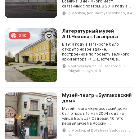
Есенина. В ней много мест,
связанных с поэтом. В 2010 году в
переулке Чернышевского было
g Moskva, per Chernyshevskogo, d 4
открыто оперативное управление и
было присвоено им...
Литературный музей
360
А.П.Чехова г.Таганрога
В 1914 году в Таганроге было
открыто новое здание,
построенное по проекту великого
архитектора Ф. О. Шехтеля, в
котором разместились библиотека
Rostovskaya obl., g. Taganrog, ul.
и музей имени А. П. Чехова. За
Oktyabrʹskaya, d. 9
прошедшие годы экспозиции...
Музей-театр «Булгаковский
дом»
Музей-театр «Булгаковский дом»
был открыт 15 мая 2004 года на
улице Большая Садовая, 10. Это
первый музей в России,
посвященный Михаилу
g Moskva, ul Bolʹshaya Sadovaya, d
Афанасьевичу Булгакову и его
10
творчеству. Здесь представлены