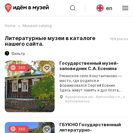
en
Home
Museum catalog
Литературные музеи в каталоге
169 places
нашего сайта.
1
Фильтр
Государственный музей-
360
заповедник С.А. Есенина
Рязанское село Константиново —
место, где родился и
формировался Сергей Есенин.
Здесь живут память и дух поэта,
восхищение его творчеством и
Ryazanskaya obl., Rybnovskiy r-n., s.
любовь к природе. Это место до
Konstantinovo
сих пор притягивает туристов...
ГБУКНО Государственный
360
литературно-