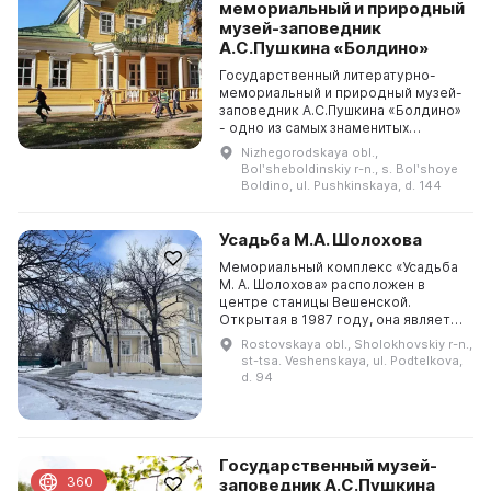
мемориальный и природный
музей-заповедник
А.С.Пушкина «Болдино»
Государственный литературно-
мемориальный и природный музей-
заповедник А.С.Пушкина «Болдино»
- одно из самых знаменитых
пушкинских мест России. В
Nizhegorodskaya obl.,
старинном селе Большое Болдино
Bolʹsheboldinskiy r-n., s. Bolʹshoye
Нижегородской губернии н...
Boldino, ul. Pushkinskaya, d. 144
Усадьба М.А. Шолохова
Мемориальный комплекс «Усадьба
М. А. Шолохова» расположен в
центре станицы Вешенской.
Открытая в 1987 году, она является
центральным объектом музея-
Rostovskaya obl., Sholokhovskiy r-n.,
заповедника М. А. Шолохова. Все
st-tsa. Veshenskaya, ul. Podtelkova,
предметы внутри особ...
d. 94
Государственный музей-
360
заповедник А.С.Пушкина