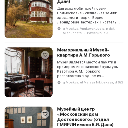
Даля)
Для всех любителей поэзии
Подмосковье - священная земля:
здесь жил и творил Борис
Леонидович Пастернак. Писатель
приехал в Переделкино в 1936 году
g Moskva, Vnukovskoye p, p dsk
и поселился в доме, где в 1958 году
Michurinets, ul Pavlenko, d 3
узнал о прису...
Мемориальный Музей-
квартира А.М. Горького
Музей является местом памяти и
примером исторической культуры.
Квартира А. М. Горького
расположена в одном из
красивейших особняков, который
g Moskva, ul Malaya Nikit·skaya, d 6/2
был построен знаменитым
архитектором Ф. О. Шехтелем. Пис...
Музейный центр
«Московский дом
Достоевского» (отдел
ГМИРЛИ имени В.И. Даля)