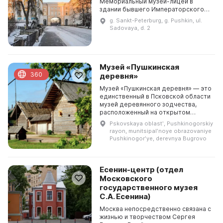
Мемориальный музей-лицей в
здании бывшего Императорского
Царскосельского лицея. Здесь, с
g. Sankt-Peterburg, g. Pushkin, ul.
1811 по 1817 год, Пушкин нашел
Sadovaya, d. 2
преданных друзе...
Музей «Пушкинская
360
деревня»
Музей «Пушкинская деревня» — это
единственный в Псковской области
музей деревянного зодчества,
расположенный на открытом
воздухе. Он был восстановлен в
Pskovskaya oblastʹ, Pushkinogorskiy
том виде, в котором его знал А. С.
rayon, munitsipalʹnoye obrazovaniye
Пушкин: дом к...
Pushkinogorʹye, derevnya Bugrovo
Есенин-центр (отдел
Московского
государственного музея
С.А. Есенина)
Москва непосредственно связана с
жизнью и творчеством Сергея