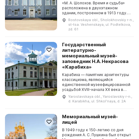
«М. А. Шолохов. Время и судьба»
расположена в двухэтажном
здании, построенном в 1913 году.
Здесь же размещалась гимназия, в
Rostovskaya obl., Sholokhovskiy r-n.,
которой учился М. А. Шолохов с
st-tsa. Veshenskaya, ul. Podtelkova,
осени 1918 п...
zd. 61
Государственный
литературно-
мемориальный музей-
заповедник Н.А. Некрасова
«Карабиха»
Карабиха — памятник архитектуры
классицизма, являющийся
единственной музеефицированной
усадьбой XVIII-начала XX века в
Ярославской области. Он включает
Yaroslavskaya obl., Yaroslavskiy r-n.,
жилые и хозяйственные постройки,
d. Karabikha, ul. Shkolʹnaya, d. 2A
два парка — рег...
Мемориальный музей-
лицей
В 1949 году к 150-летию со дня
рождения А. С. Пушкина был открыт