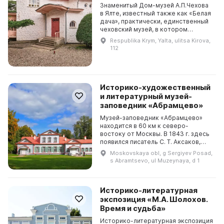
Знаменитый Дом-музей А.П.Чехова
в Ялте, известный также как «Белая
дача», практически, единственный
чеховский музей, в котором
сохранилась подлинная обстановка:
Respublika Krym, Yalta, ulitsa Kirova,
дом, мебель, вещи и даже
112
предметы стоят...
Историко-художественный
и литературный музей-
заповедник «Абрамцево»
Музей-заповедник «Абрамцево»
находится в 60 км к северо-
востоку от Москвы. В 1843 г. здесь
появился писатель С. Т. Аксаков,
который создал здесь лучшие свои
Moskovskaya obl, g Sergiyev Posad,
произведения. К нему приезжали Н.
s Abramtsevo, ul Muzeynaya, d 1
В. Гоголь...
Историко-литературная
экспозиция «М.А. Шолохов.
Время и судьба»
Историко-литературная экспозиция