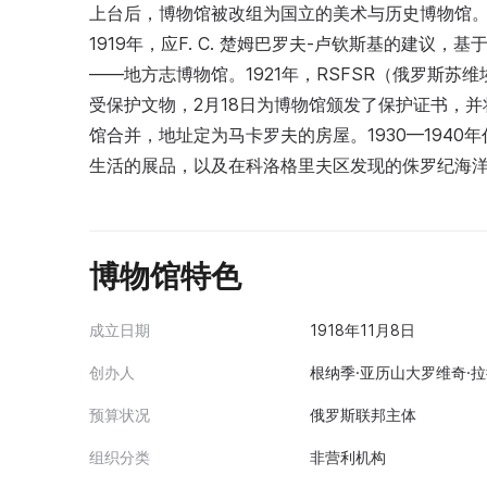
上台后，博物馆被改组为国立的美术与历史博物馆
1919年，应F. С. 楚姆巴罗夫-卢钦斯基的建议，
——地方志博物馆。1921年，RSFSR（俄罗斯
受保护文物，2月18日为博物馆颁发了保护证书，并
馆合并，地址定为马卡罗夫的房屋。1930—194
生活的展品，以及在科洛格里夫区发现的侏罗纪海
博物馆特色
成立日期
1918年11月8日
创办人
根纳季·亚历山大罗维奇·拉
预算状况
俄罗斯联邦主体
组织分类
非营利机构