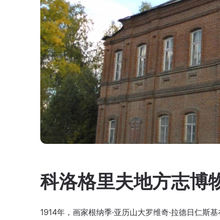
科洛格里夫地方志博
1914年，画家根纳季·亚历山大罗维奇·拉德日仁斯