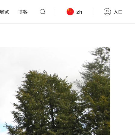
zh
展览
博客
入口