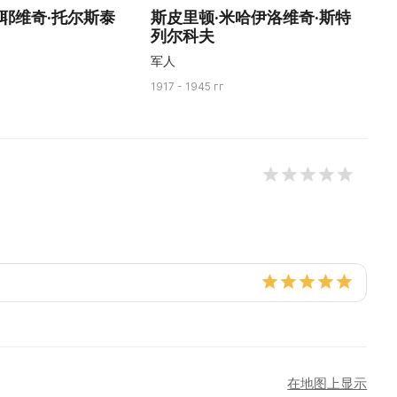
拉耶维奇·托尔斯泰
斯皮里顿·米哈伊洛维奇·斯特
В
列尔科夫
Б
军人
1917 - 1945 гг
18
在地图上显示