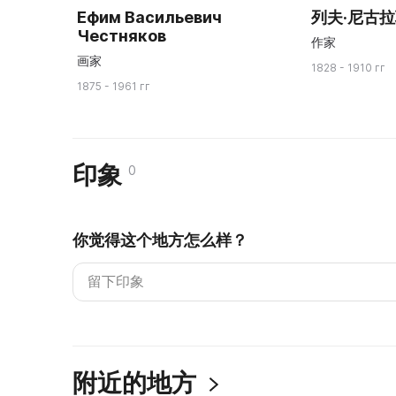
Ефим Васильевич
列夫·尼古
Честняков
作家
画家
1828 - 1910 гг
1875 - 1961 гг
印象
0
你觉得这个地方怎么样？
附近的地方