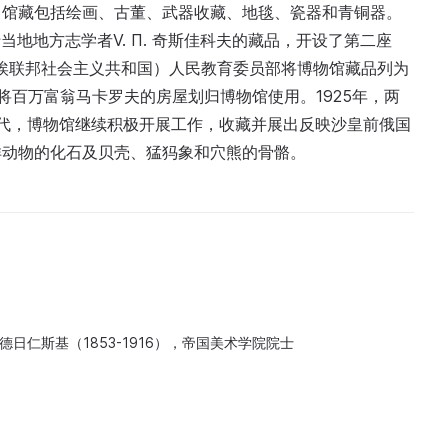
。馆藏包括绘画、古董、武器收藏、地毯、瓷器和青铜器。
基于当地地方志学者V. П. 奇斯佳科夫的藏品，开设了第二座
苏维埃联邦社会主义共和国）人民教育委员部将博物馆藏品列为
将百万富翁马卡罗夫的房屋划归博物馆使用。1925年，两
0年代，博物馆继续积极开展工作，收藏并展出反映沙皇前俄国
洋动物的化石及贝壳、猛犸象和穴熊的骨骼。
德日仁斯基（1853-1916），帝国美术学院院士