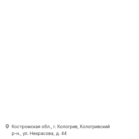
Костромская обл., г. Кологрив, Кологривский
р-н., ул. Некрасова, д. 44