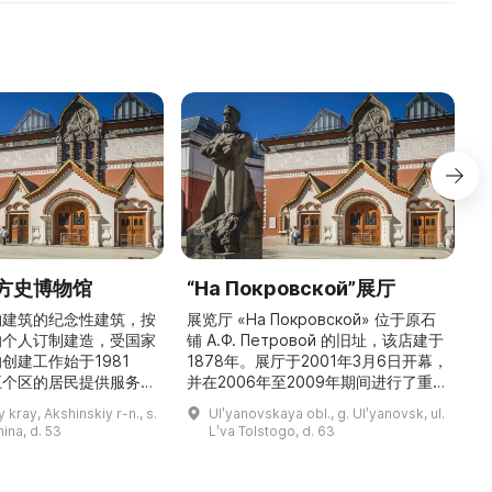
方史博物馆
“На Покровской”展厅
构建筑的纪念性建筑，按
展览厅 «На Покровской» 位于原石
的个人订制建造，受国家
铺 A.Ф. Петровой 的旧址，该店建于
1
创建工作始于1981
1878年。展厅于2001年3月6日开幕，
五个区的居民提供服务，
并在2006年至2009年期间进行了重建
三
罗斯各地区及国外的咨
和现代化改造。如今这里是一处100 平
 kray, Akshinskiy r-n., s.
Ulʹyanovskaya obl., g. Ulʹyanovsk, ul.
陈列吸引学生、教师、大
方米的宽敞场地，配备了现代展览设
筑
nina, d. 53
Lʹva Tolstogo, d. 63
体的关注。博物馆开展有
备、照明与报警系统。这里举办来自俄
志的工作，并举办区际会
罗斯及海外博物馆馆藏、私人收藏以及
（
最有价值的收藏包括：科
其他城市收藏的展览。«На