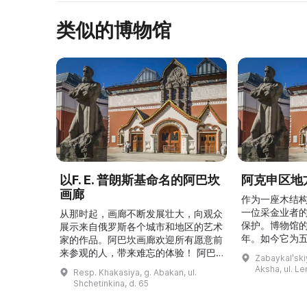
类似的博物馆
以F. E. 普朗斯基命名的阿巴坎
阿克申区地
画廊
作为一座木结
一位采金业者
从那时起，画廊不断发展壮大，向观众
保护。博物馆的
展示来自俄罗斯各个城市和地区的艺术
年。如今它为
家的作品。阿巴坎画廊欢迎所有愿意前
并接受来自俄
来参观的人，带来难忘的体验！ 阿巴
Zabaykalʹskiy
询。博物馆的
坎画廊的历史始于1976年，当时阿巴
Aksha, ul. Le
Resp. Khakasiya, g. Abakan, ul.
学生及其他群
坎市儿童美术学校的校长 Федор
Shchetinkina, d. 65
关生态与地方
Ефимович Пронских 决定在学校内
议和研讨会。
创建一座画廊。他写信给苏联美术学院