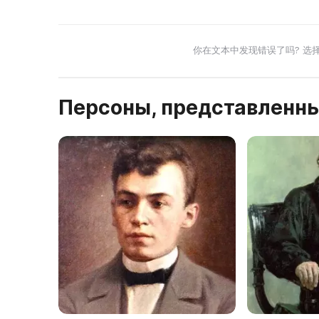
你在文本中发现错误了吗? 选
Персоны, представленны