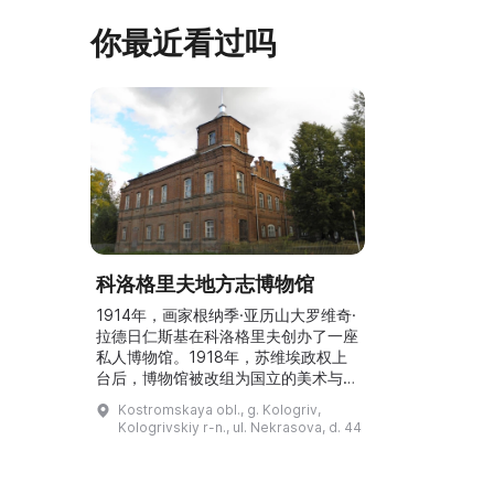
科索娃 V.Я.
通讯院士、俄罗斯苏维埃联邦社会主义
你最近看过吗
I.А. 的手工作
共和国人民艺术家 Б. Я. Ряузов，征
的素描与 ...
询如何更好地组织这项对学校而 ...
科洛格里夫地方志博物馆
1914年，画家根纳季·亚历山大罗维奇·
拉德日仁斯基在科洛格里夫创办了一座
私人博物馆。1918年，苏维埃政权上
台后，博物馆被改组为国立的美术与历
史博物馆。馆藏包括绘画、古董、武器
Kostromskaya obl., g. Kologriv,
收藏、地毯、瓷器和青铜器。1919
Kologrivskiy r-n., ul. Nekrasova, d. 44
年，应F. С. 楚姆巴罗夫-卢钦斯基的建
议，基于当地地方志学者V. П. 奇斯佳
科夫的藏品，开设了第二座——地方志