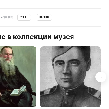
择它并单击
CTRL
+
ENTER
е в коллекции музея