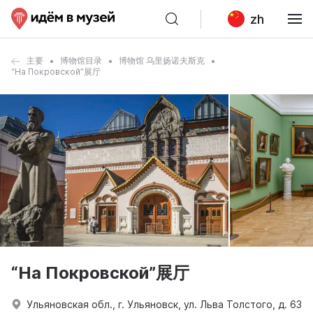
zh
主要
博物馆目录
博物馆 乌里扬诺夫斯克
“На Покровской”展厅
“На Покровской”展厅
Ульяновская обл., г. Ульяновск, ул. Льва Толстого, д. 63