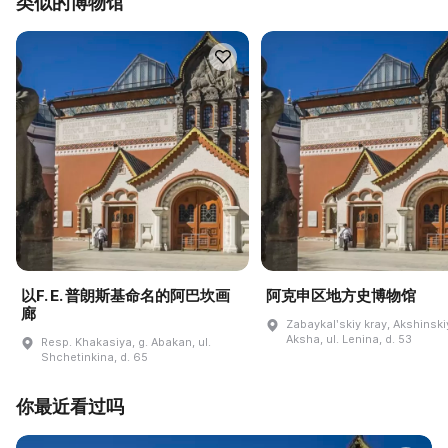
类似的博物馆
以F. E. 普朗斯基命名的阿巴坎画
阿克申区地方史博物馆
廊
Zabaykalʹskiy kray, Akshinskiy
Aksha, ul. Lenina, d. 53
Resp. Khakasiya, g. Abakan, ul.
Shchetinkina, d. 65
你最近看过吗