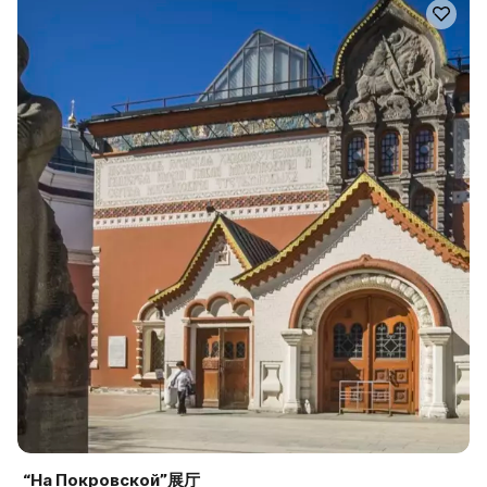
“На Покровской”展厅