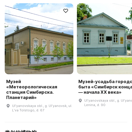
Музей
Музей-усадьба город
«Метеорологическая
быта «Симбирск конца
станция Симбирска.
— начала XX века»
Планетарий»
Ulʹyanovskaya obl., g. Ulʹyano
Lenina, d. 90
Ulʹyanovskaya obl., g. Ulʹyanovsk, ul.
Lʹva Tolstogo, d. 67