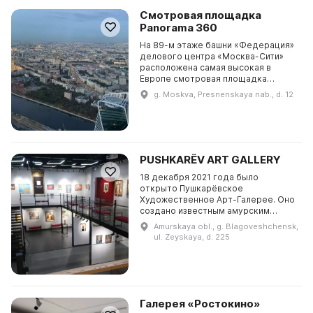
Смотровая площадка
Panorama 360
На 89-м этаже башни «Федерация»
делового центра «Москва-Сити»
расположена самая высокая в
Европе смотровая площадка
Panorama 360, входящая в
g. Moskva, Presnenskaya nab., d. 12
Международную федерацию
высотных башен мира. С высоты 327
м...
PUSHKARЁV ART GALLERY
18 декабря 2021 года было
открыто Пушкарёвское
Художественное Арт-Галерее. Оно
создано известным амурским
врачом, предпринимателем,
Amurskaya obl., g. Blagoveshchensk,
филантропом и коллекционером
ul. Zeyskaya, d. 225
Евгением Владимировичем
Пушкарёвым. Гал...
Галерея «Ростокино»