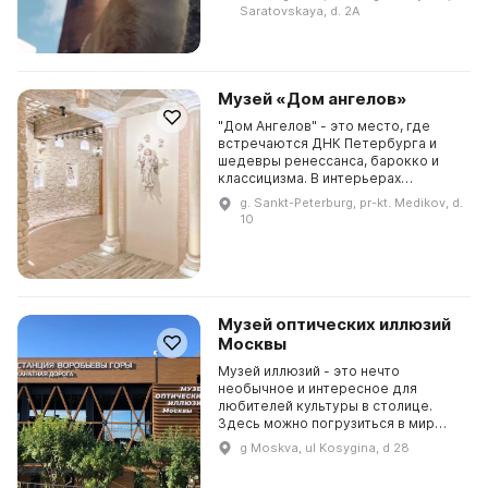
одной из г...
Saratovskaya, d. 2A
Музей «Дом ангелов»
"Дом Ангелов" - это место, где
встречаются ДНК Петербурга и
шедевры ренессанса, барокко и
классицизма. В интерьерах
присутствуют арки, массивные
g. Sankt-Peterburg, pr-kt. Medikov, d.
люстры, настенные бра, рельефные
10
стены и потолки, а так...
Музей оптических иллюзий
Москвы
Музей иллюзий - это нечто
необычное и интересное для
любителей культуры в столице.
Здесь можно погрузиться в мир
оптических иллюзий, которые
g Moskva, ul Kosygina, d 28
превращаются в реальность. Над
созданием музея работали луч...