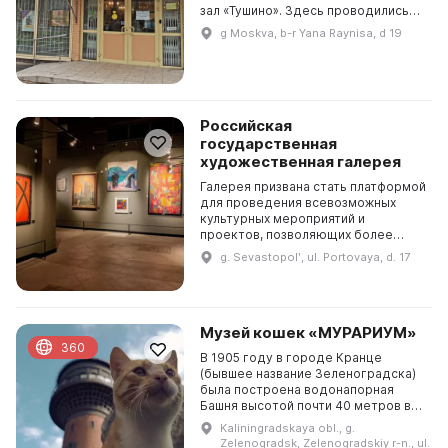
зал «Тушино». Здесь проводились
выставки членов Тушинского
g Moskva, b-r Yana Raynisa, d 19
товарищества художников,
профессионалов и декораторов.
Эт...
Российская
государственная
художественная галерея
Галерея призвана стать платформой
для проведения всевозможных
культурных мероприятий и
проектов, позволяющих более
глубоко изучить историю и культуру
g. Sevastopolʹ, ul. Portovaya, d. 17
России. На протяжении нескольких
лет галерея будет...
Музей кошек «МУРАРИУМ»
360
В 1905 году в городе Кранце
(бывшее название Зеленоградска)
была построена водонапорная
Башня высотой почти 40 метров в
стиле исторической эклектики. Она
Kaliningradskaya obl., g.
стала городским символом и была
Zelenogradsk, Zelenogradskiy r-n., ul.