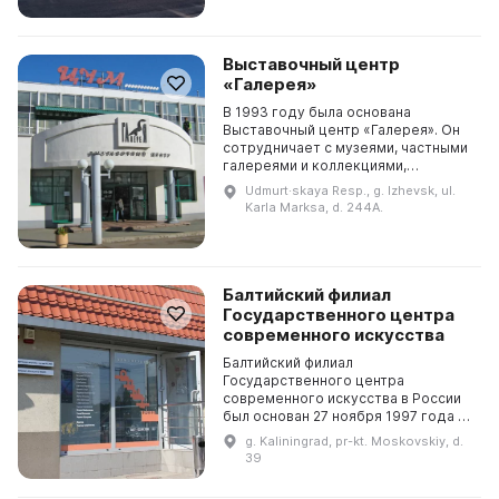
Выставочный центр
«Галерея»
В 1993 году была основана
Выставочный центр «Галерея». Он
сотрудничает с музеями, частными
галереями и коллекциями,
творческими группами, и
Udmurt·skaya Resp., g. Izhevsk, ul.
приглашает партнеров для
Karla Marksa, d. 244A.
реализации выставочных,
художествен...
Балтийский филиал
Государственного центра
современного искусства
Балтийский филиал
Государственного центра
современного искусства в России
был основан 27 ноября 1997 года и
является единственной
g. Kaliningrad, pr-kt. Moskovskiy, d.
организацией в Калининградской
39
области, предоставляющей
пространство д...