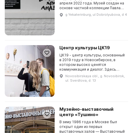
апреля 2022 года. Музей создан на
основе частной коллекции Павла
Неганова. В музейной экспозиции
g Yekaterinburg, ul Dobrolyubova, d 4
представлено более 1 000
произведений мастеров ...
Центр культуры ЦК19
ЦК19 - центр культуры, основанный
в 2019 году в Новосибирске, в
котором высоко ценятся
коммуникация и диалог. Здесь
проводятся выставочные,
Novosibirskaya obl., g. Novosibirsk,
просветительские и музыкальные
ul. Sverdlova, d. 13
программы, а также кураторски...
Музейно-выставочный
центр «Тушино»
В зиму 1986 года в Москве был
открыт один из первых
выставочных залов — Выставочный