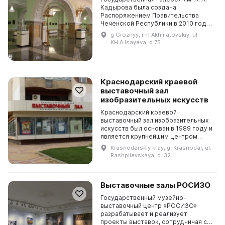
Кадырова была создана
Распоряжением Правительства
Чеченской Республики в 2010 году.
В галерее представлены работы
g Groznyy, r-n Akhmatovskiy, ul
художников Северного Кавказа и
KH.A.Isayeva, d 75
России, а также копии...
Краснодарский краевой
выставочный зал
изобразительных искусств
Краснодарский краевой
выставочный зал изобразительных
искусств был основан в 1989 году и
является крупнейшим центром
выставочной деятельности на юге
Krasnodarskiy kray, g. Krasnodar, ul.
России. Он расположен в центре
Rashpilevskaya, d. 32
города Краснодара и ...
Выставочные залы РОСИЗО
Государственный музейно-
выставочный центр «РОСИЗО»
разрабатывает и реализует
проекты выставок, сотрудничая с