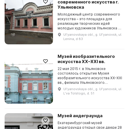
современного искусства г.
Ульяновска
Молодежный центр современного
искусства – это площадка для
реализации творческих идей
молодых художников Ульяновска и
Ульяновской области. Он был
Ulʹyanovskaya obl., g. Ulʹyanovsk, ul.
создан по инициативе губернатора
Lenina, d 83
С.И. Морозова и откры...
Музей изобразительного
искусства ХХ–XXI вв.
22 мая 2015 г. в Ульяновске
состоялось открытие Музея
изобразительного искусства XX–XXI
вв., филиала Ульяновского
областного художественного
Ulʹyanovskaya obl., g. Ulʹyanovsk, ul.
музея. В постоянной экспозиции
Lʹva Tolstogo, d. 51
представлено искусство начал...
Музей андеграунда
Екатеринбургский музей
андеграунда открыл свои двери 28