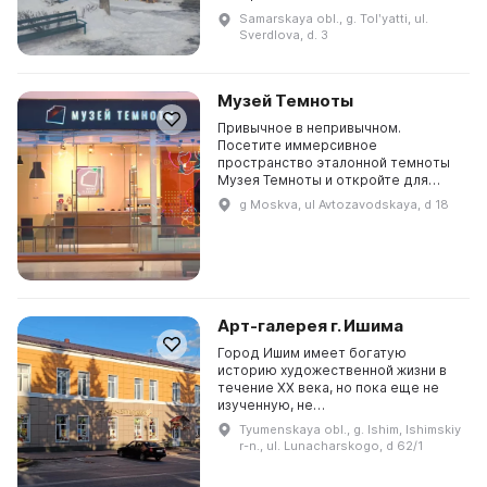
популяризировать актуальное
Samarskaya obl., g. Tolʹyatti, ul.
искусство и знакомить горожан с
Sverdlova, d. 3
его основными тенденциями....
Музей Темноты
Привычное в непривычном.
Посетите иммерсивное
пространство эталонной темноты
Музея Темноты и откройте для
себя мир заново. Музей
g Moskva, ul Avtozavodskaya, d 18
представляет несколько
продуктов, основанных на
иммерсии с полным ...
Арт-галерея г. Ишима
Город Ишим имеет богатую
историю художественной жизни в
течение ХХ века, но пока еще не
изученную, не
систематизированную и не
Tyumenskaya obl., g. Ishim, Ishimskiy
освещенную в научно-
r-n., ul. Lunacharskogo, d 62/1
исследовательских работах. В
начале века город просла...