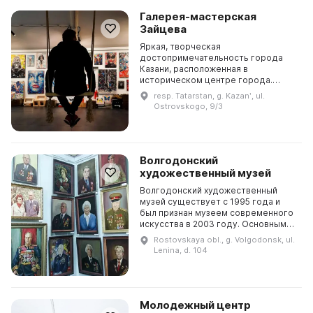
Галерея-мастерская
Зайцева
Яркая, творческая
достопримечательность города
Казани, расположенная в
историческом центре города.
Выделяющаяся, на фоне
resp. Tatarstan, g. Kazanʹ, ul.
традиционных галерей и музеев
Ostrovskogo, 9/3
нестандартным подходом к
искусству и разнообразие...
Волгодонский
художественный музей
Волгодонский художественный
музей существует с 1995 года и
был признан музеем современного
искусства в 2003 году. Основными
фондами музея являются
Rostovskaya obl., g. Volgodonsk, ul.
произведения волгодонских
Lenina, d. 104
художников, а также портрет...
Молодежный центр