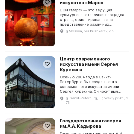
искусства «Марс»
ЦСИ «Марс» — это ведущая
культурно-выставочная площадка
страны, ориентированная на
представление различных
проектов с применением новых
g Moskva, per Pushkarëv, d 5
технологий. Здесь проводятся
образовательные мероприятия для
все...
Центр современного
искусства имени Сергея
Курехина
Осенью 2004 года в Санкт-
Петербурге был создан Центр
современного искусства имени
Сергея Курехина. Он носит имя
известного музыканта и
g. Sankt-Peterburg, Ligovskiy pr-kt., d.
композитора XX века. Центр
73
проводит международные
фестивали, конц...
Государственная галерея
им.А.А. Кадырова
Государственная галерея им. А. А.