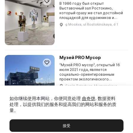
В 1986 году был открыт
Выставочный зал Ростокино,
который сразу же стал достойной
площадкой для художников и
местом для любителей искусства. В
g Moskva, ul Rostokinskaya, d 1
2014-2021 годах здесь работал
«Электромузей», посвященный...
Музей PRO Мусор
"Музей PRO мусор", открытый 16
июля 2021 года, является
социально-ориентированным
проектом экологического
консалтинга "Синергия +". Миссия
Sankt-Peterburg, Murmanskoye
учреждения — формирование
shosse, 12 km, str № 1
культуры осознанного и
如你继续使用本网站，你便同意处理
曲奇饼
. 数据资料
эффективного...
处理，以提供我们的服务和提高我们的网站和服务的质
量。
Галерея «Марис-арт»
接受
Галерея «Марис-арт» – это самая
старая частная галерея Пермского
博物馆
展览及展览
Чаты
Вы