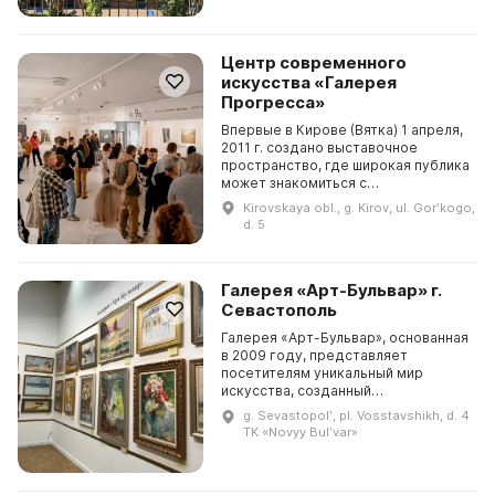
Центр современного
искусства «Галерея
Прогресса»
Впервые в Кирове (Вятка) 1 апреля,
2011 г. создано выставочное
пространство, где широкая публика
может знакомиться с
произведениями современного
Kirovskaya obl., g. Kirov, ul. Gorʹkogo,
искусства российских и зарубежных
d. 5
авторов. «Галерея...
Галерея «Арт-Бульвар» г.
Севастополь
Галерея «Арт-Бульвар», основанная
в 2009 году, представляет
посетителям уникальный мир
искусства, созданный
профессиональными художниками
g. Sevastopolʹ, pl. Vosstavshikh, d. 4
XIX–XXI веков. В арт-галерее
TK «Novyy Bulʹvar»
представлены произведения
заслуже...