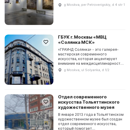
ведущими музеями и культурными
g Moskva, per Petroverigskiy, d 4 str 1
институтами. Организация
осуществляет все музейные
функции, ...
ГБУК г. Москвы «МВЦ
«Солянка МСК»
«ГРАУНД Солянка» - это галерея-
мастерская современного
искусства, которая акцентирует
внимание на междисциплинарность
и экспериментальные
g Moskva, ul Solyanka, d 1/2
художественные формы. Она была
основана в декабре 2018 года ху...
Отдел современного
искусства Тольяттинского
художественного музея
В январе 2013 года в Тольяттинском
художественном музее был создан
отдел современного искусства,
который помогает