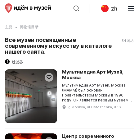
zh
主要
博物馆目录
Все музеи посвященные
54 地方
современному искусству в каталоге
нашего сайта.
1
过滤器
Мультимедиа Арт Музей,
Москва
Мультимедиа Арт Музей, Москва
(МАММ) был основан
Правительством Москвы в 1996
году. Он является первым музеем
фотографии и современного
g Moskva, ul Ostozhenka, d 16
искусства в России. В 2010 году
после реконструкции и
реставраци...
Центр современного