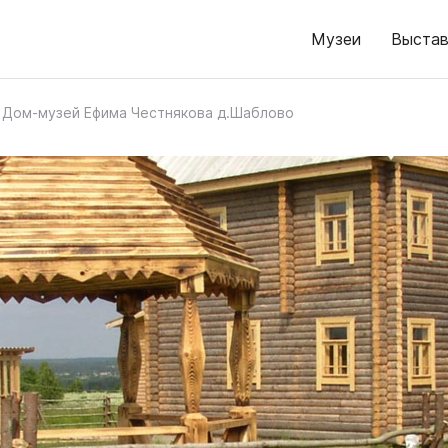
Музеи
Выстав
Дом-музей Ефима Честнякова д.Шаблово