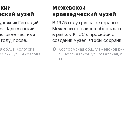
ский
Межевской
K
еский музей
краеведческий музей
M
художник Геннадий
В 1975 году группа ветеранов
I
ич Ладыженский
Межевского района обратилась
A
логриве частный
в райком КПСС с просьбой о
f
 году, после
создании музея, чтобы сохранить
K
асти советского
культурно-историческое
r
 обл., г. Кологрив,
Костромская обл., Межевской р-н.,
ей был
наследие края. В результате
m
й р-н., ул. Некрасова,
с. Георгиевское, ул. Советская, д.
н в
были собраны 800 экспонатов, и
11
нный художественн
2 ...