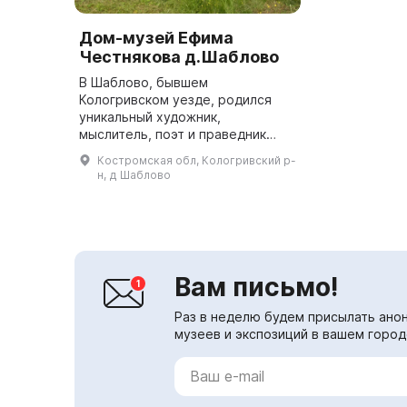
Дом-музей Ефима
Честнякова д.Шаблово
В Шаблово, бывшем
Кологривском уезде, родился
уникальный художник,
мыслитель, поэт и праведник
Ефим Васильевич Честняков. Это
Костромская обл, Кологривский р-
место по праву можно назвать
н, д Шаблово
жемчужиной Костромской земли.
В 2004 году был...
Вам письмо!
Раз в неделю будем присылать анон
музеев и экспозиций в вашем город