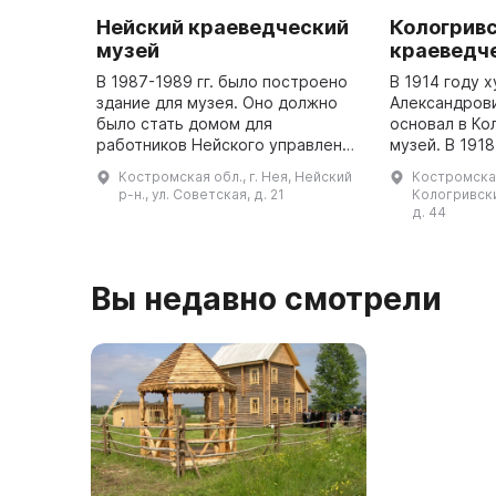
Нейский краеведческий
Кологрив
музей
краеведч
В 1987-1989 гг. было построено
В 1914 году 
здание для музея. Оно должно
Александров
было стать домом для
основал в Ко
работников Нейского управления
музей. В 1918
бытового обслуживания. Однако
прихода к вл
Костромская обл., г. Нея, Нейский
Костромская
в связи с юбилейной датой - 60-
режима, муз
р-н., ул. Советская, д. 21
Кологривски
летием Нейского района (28 ...
реорганизова
д. 44
государстве
...
Вы недавно смотрели