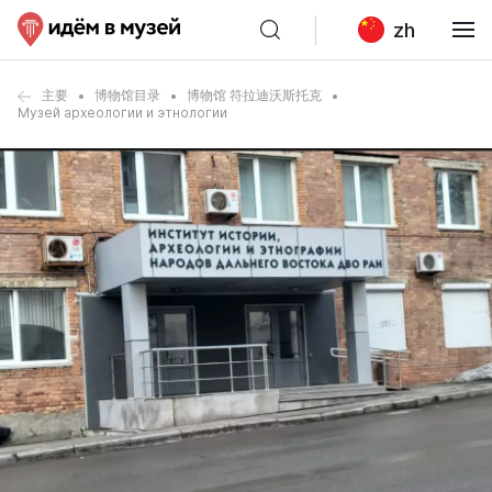
zh
主要
博物馆目录
博物馆 符拉迪沃斯托克
Музей археологии и этнологии