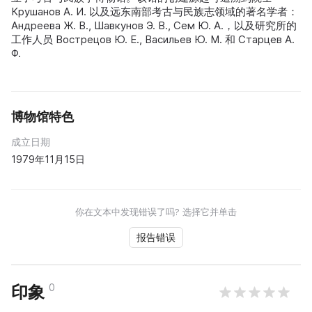
Крушанов А. И. 以及远东南部考古与民族志领域的著名学者：
Андреева Ж. В., Шавкунов Э. В., Сем Ю. А.，以及研究所的
工作人员 Вострецов Ю. Е., Васильев Ю. М. 和 Старцев А.
Ф.
博物馆特色
成立日期
1979年11月15日
你在文本中发现错误了吗? 选择它并单击
报告错误
0
印象