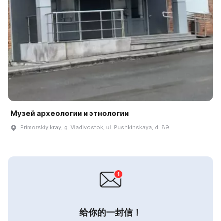
Музей археологии и этнологии
Primorskiy kray, g. Vladivostok, ul. Pushkinskaya, d. 89
给你的一封信！