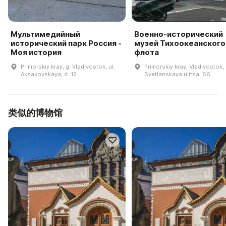
Мультимедийный
Военно-исторический
исторический парк Россия -
музей Тихоокеанского
Моя история
флота
Primorskiy kray, g. Vladivostok, ul.
Primorskiy kray, Vladivostok,
Aksakovskaya, d. 12
Svetlanskaya ulitsa, 66
类似的博物馆