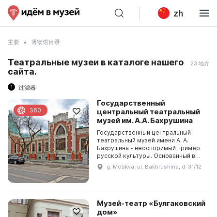
zh
主要
博物馆目录
Театральные музеи в каталоге нашего
23 地方
сайта.
1
过滤器
Государственный
360
центральный театральный
музей им. А.А. Бахрушина
Государственный центральный
театральный музей имени А. А.
Бахрушина - неоспоримый пример
русской культуры. Основанный в
середине 90-х годов XIX века
g. Moskva, ul. Bakhrushina, d. 31/12
Алексеем Александровичем
Бахрушиным, частным коллек...
Музей-театр «Булгаковский
дом»