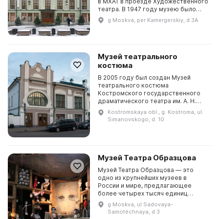
в МХАТ в проезде Художественного
театра. В 1947 году музею было
предоставлено отдельное
g Moskva, per Kamergerskiy, d 3A
помещение в доме № 3а. Фонды
музея составляю...
Музей театрального
костюма
В 2005 году был создан Музей
театрального костюма
Костромского государственного
драматического театра им. А. Н.
Островского. Этот музей был
Kostromskaya obl., g. Kostroma, ul.
создан на основе более чем
Simanovskogo, d. 10
двухвековой коллекции
исторически...
Музей Театра Образцова
Музей Театра Образцова — это
одно из крупнейших музеев в
России и мире, предлагающее
более четырех тысяч единиц
хранения. Здесь собраны
g Moskva, ul Sadovaya-
произведения плеяды мастеров
Samotëchnaya, d 3
искусства, литературы и театра во