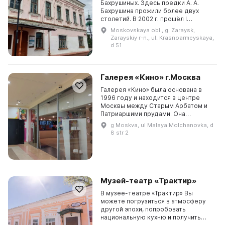
Бахрушиных. Здесь предки А. А.
Бахрушина прожили более двух
столетий. В 2002 г. прошёл I
Бахрушинский благотворительный
Moskovskaya obl., g. Zaraysk,
фестиваль, после чего между
Zarayskiy r-n., ul. Krasnoarmeyskaya,
музеем и Зарайском нач...
d 51
Галерея «Кино» г.Москва
Галерея «Кино» была основана в
1996 году и находится в центре
Москвы между Старым Арбатом и
Патриаршими прудами. Она
обладает пространством общей
g Moskva, ul Malaya Molchanovka, d
площадью 150 кв. м,
8 str 2
представляющим собой
трансформируе...
Музей-театр «Трактир»
В музее-театре «Трактир» Вы
можете погрузиться в атмосферу
другой эпохи, попробовать
национальную кухню и получить