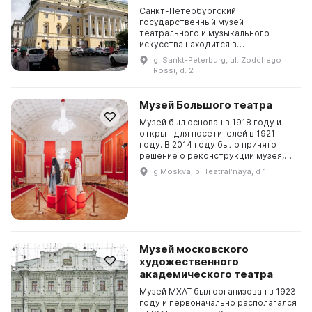
Санкт-Петербургский
государственный музей
театрального и музыкального
искусства находится в
историческом центре города, в
g. Sankt-Peterburg, ul. Zodchego
здании, входящем в
Rossi, d. 2
Александринский ансамбль,
построенный великим Карлом
Росси....
Музей Большого театра
Музей был основан в 1918 году и
открыт для посетителей в 1921
году. В 2014 году было принято
решение о реконструкции музея,
которое было выполнено под
g Moskva, pl Teatralʹnaya, d 1
руководством известного
театрального художника Ва...
Музей московского
художественного
академического театра
Музей МХАТ был организован в 1923
году и первоначально располагался