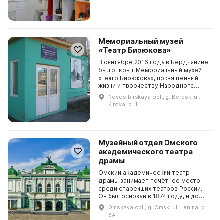
Мемориальный музей
«Театр Бирюкова»
В сентябре 2016 года в Бердчанине
был открыт Мемориальный музей
«Театр Бирюкова», посвященный
жизни и творчеству Народного
артиста РФ, Владлена Бирюкова. В
Novosibirskaya obl., g. Berdsk, ul.
зале размещаются подлинные
Kirova, d. 1
экспонаты: личные...
Музейный отдел Омского
академического театра
драмы
Омский академический театр
драмы занимает почётное место
среди старейших театров России.
Он был основан в 1874 году, и до
сих пор привлекает зрителей,
Omskaya obl., g. Omsk, ul. Lenina, d.
которые хотят узнать больше о
8A
спектаклях и актёра...