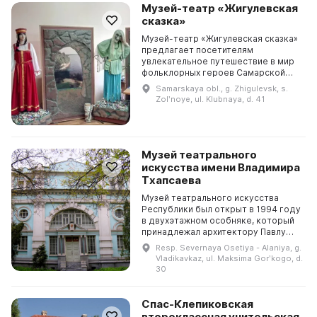
Музей-театр «Жигулевская
сказка»
Музей-театр «Жигулевская сказка»
предлагает посетителям
увлекательное путешествие в мир
фольклорных героев Самарской
Луки. Здесь можно познакомиться с
Samarskaya obl., g. Zhigulevsk, s.
Хозяйкой Жигулевских гор,
Zolʹnoye, ul. Klubnaya, d. 41
Шишигой, Железным волко...
Музей театрального
искусства имени Владимира
Тхапсаева
Музей театрального искусства
Республики был открыт в 1994 году
в двухэтажном особняке, который
принадлежал архитектору Павлу
Павловичу Шмидту. Он стал первым
Resp. Severnaya Osetiya - Alaniya, g.
государственным музеем
Vladikavkaz, ul. Maksima Gorʹkogo, d.
театрального искусс...
30
Спас-Клепиковская
второклассная учительская