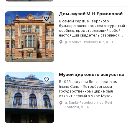
Дом-музей М.Н. Ермоловой
В самом сердце Тверского
бульвара расположился аккуратный
особняк, представляющий собой
настоящий свидетель старинной
Москвы. Он гармонично
g. Moskva, Tverskoy b-r., d. 11
вписывается в динамичную жизнь
большого города и несет в себ...
Музей циркового искусства
В 1928 году при Ленинградском
(ныне Санкт-Петербургском
государственном) цирке был
открыт первый в мире Музей
циркового искусства. Инициатором
g. Sankt-Peterburg, nab. Reki
его создания и первым директором
Fontanki, d. 3A
был Василий Яковлевич Ан...