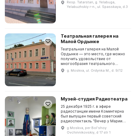
незабываемые впечатления. В
Resp. Tatarstan, g. Yelabuga,
музее-театре «Трактир» Вы можете
Yelabuzhskiy r-n., ul. Spasskaya, d.3
воссоздать атмосферу ...
Театральная галерея на
Малой Ордынке
Театральная галерея на Малой
Ордынке — это место, где можно
получить удовольствие от
многообразия театрального
искусства. Здесь можно
g. Moskva, ul. Ordynka M., d. 9/12
посмотреть работы известных
сценографов и молодых
художников. В 20...
Музей-студия Радиотеатра
25 декабря 1925 г. в эфире
радиостанции имени Коминтерна
был выпущен первый советский
радиоспектакль "Вечер у Марии
Волконской", посвященный 100-
g Moskva, per Bolʹshoy
летию восстания декабристов.
Ovchinnikovskiy, d 17 str 1
Идея создания Музея Радиот...