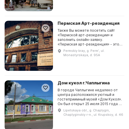
г...
Пермская Арт-резиденция
Также Вы можете посетить сайт
«Пермской арт-резиденции» и
заполнить онлайн-заявку.
«Пермская арт-резиденция» - это
постоянно работающее место, где
Permskiy kray, g. Permʹ, ul.
художники, музыканты и другие
Monastyrskaya, d. 95A
деятели современного т...
Дом кукол г.Чаплыгина
В городе Чаплыгине недалеко от
центра расположился уютный и
гостеприимный музей «Дом Кукол».
Он был открыт 25 июля 2015 года в
старинном купеческом особняке,
Lipetskaya obl., g. Chaplygin,
где родился и вырос известный
Chaplyginskiy r-n., ul. Krupskoy, d. 46
русский учен...