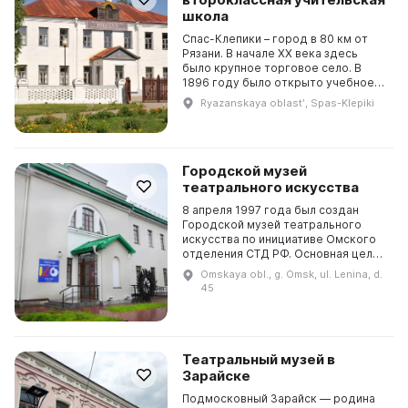
школа
Спас-Клепики – город в 80 км от
Рязани. В начале ХХ века здесь
было крупное торговое село. В
1896 году было открыто учебное
заведение, обучавшее учителей
Ryazanskaya oblastʹ, Spas-Klepiki
школьной грамоты. Спас-
Клепиковская второкласс...
Городской музей
театрального искусства
8 апреля 1997 года был создан
Городской музей театрального
искусства по инициативе Омского
отделения СТД РФ. Основная цель
музея - объединение архива,
Omskaya obl., g. Omsk, ul. Lenina, d.
полноте раскрытия Омского
45
театрального искусства....
Театральный музей в
Зарайске
Подмосковный Зарайск — родина