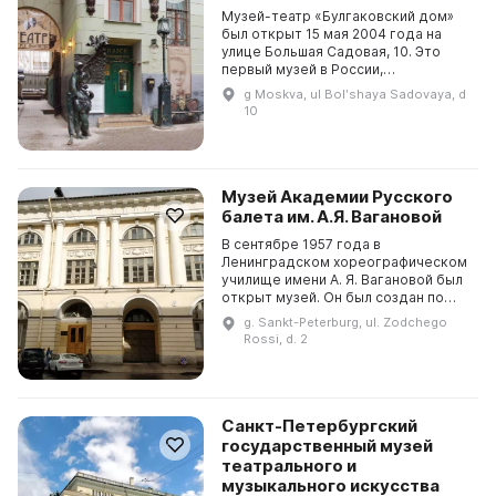
Музей-театр «Булгаковский дом»
был открыт 15 мая 2004 года на
улице Большая Садовая, 10. Это
первый музей в России,
посвященный Михаилу
g Moskva, ul Bolʹshaya Sadovaya, d
Афанасьевичу Булгакову и его
10
творчеству. Здесь представлены
вещи...
Музей Академии Русского
балета им. А.Я. Вагановой
В сентябре 1957 года в
Ленинградском хореографическом
училище имени А. Я. Вагановой был
открыт музей. Он был создан по
инициативе Мариэтты
g. Sankt-Peterburg, ul. Zodchego
Харлампиевны Франгопуло -
Rossi, d. 2
выпускницы Петроградского
театральн...
Санкт-Петербургский
государственный музей
театрального и
музыкального искусства