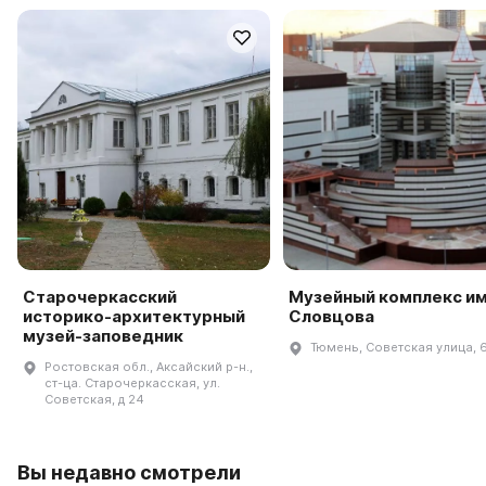
Старочеркасский
Музейный комплекс им.
историко-архитектурный
Словцова
музей-заповедник
Тюмень, Советская улица, 
Ростовская обл., Аксайский р-н.,
ст-ца. Старочеркасская, ул.
Советская, д 24
Вы недавно смотрели