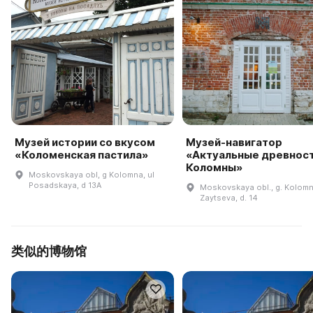
Музей истории со вкусом
Музей-навигатор
«Коломенская пастила»
«Актуальные древнос
Коломны»
Moskovskaya obl, g Kolomna, ul
Posadskaya, d 13A
Moskovskaya obl., g. Kolomna
Zaytseva, d. 14
类似的博物馆