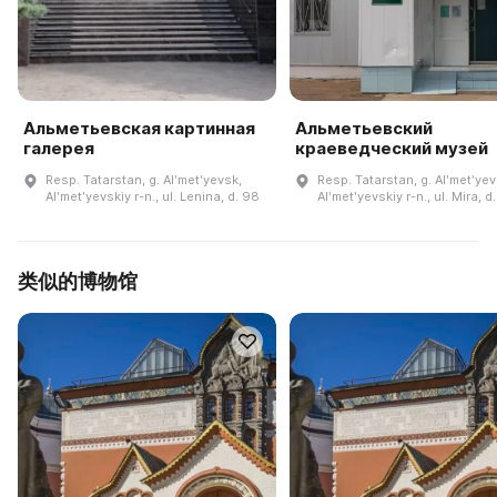
Альметьевская картинная
Альметьевский
галерея
краеведческий музей
Resp. Tatarstan, g. Alʹmetʹyevsk,
Resp. Tatarstan, g. Alʹmetʹyev
Alʹmetʹyevskiy r-n., ul. Lenina, d. 98
Alʹmetʹyevskiy r-n., ul. Mira, d.
类似的博物馆