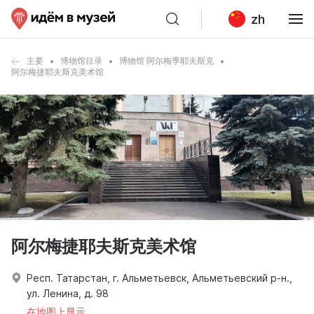
zh
主要
博物馆目录
博物馆 阿尔梅季耶夫斯克
阿尔梅捷耶夫斯克美术馆
阿尔梅捷耶夫斯克美术馆
Респ. Татарстан, г. Альметьевск, Альметьевский р-н.,
ул. Ленина, д. 98
在地图上显示