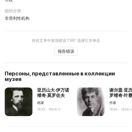
组织分类
非营利性机构
你在文本中发现错误了吗? 选择它并单击
报告错误
Персоны, представленные в коллекции
музея
亚历山大·伊万诺
谢尔盖·亚
维奇·莫罗佐夫
罗维奇·叶
画家
作家
1835 - 1904 гг
1895 - 1926 г