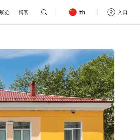
zh
展览
博客
入口