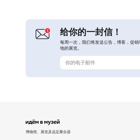
分馆开幕。那里每年举办十二个或更多
展览。在这些展览之间的短暂间隙，会
从库房中展出博物馆艺术收藏的部分作
品。该艺术收藏于1969年形成，当时
博物...
给你的一封信！
每周一次，我们将发送公告，博客，促销
地的展览。
博物馆、展览及远足聚合器