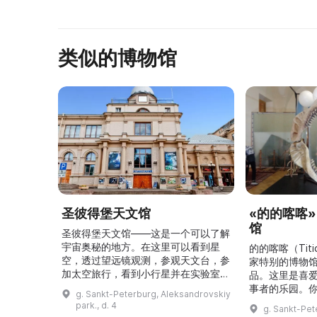
преобразовали в ...
...
类似的博物馆
圣彼得堡天文馆
«的的喀喀
馆
圣彼得堡天文馆——这是一个可以了解
宇宙奥秘的地方。在这里可以看到星
的的喀喀（Tit
空，透过望远镜观测，参观天文台，参
家特别的博物
加太空旅行，看到小行星并在实验室里
品。这里是喜
尝试有趣的实验。圣彼得堡天文馆邀请
事者的乐园。
g. Sankt-Peterburg, Aleksandrovskiy
所有有兴趣的人前来参观，为自己带来
的埃菲尔铁塔
park., d. 4
g. Sankt-Pet
一次难忘的宇宙之旅！\r\n\r\n圣彼得
以及许多被载