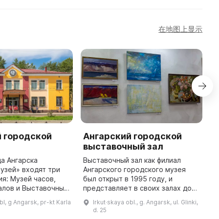
在地图上显示
й городской
Ангарский городской
A
выставочный зал
T
Cu
а Ангарска
Выставочный зал как филиал
A
узей» входят три
Ангарского городского музея
t
я: Музей часов,
был открыт в 1995 году, и
t
алов и Выставочный
представляет в своих залах до
E
асов был открыт в
12 различных выставок
bl, g Angarsk, pr-kt Karla
Irkut·skaya obl., g. Angarsk, ul. Glinki,
построен на базе
(художественных, декоративно-
d. 25
екции П. В. Курдюко
прикладного искусства, детского