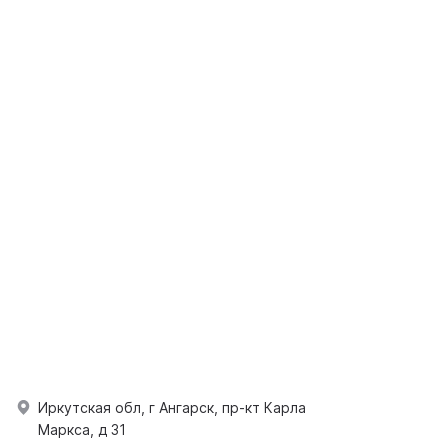
Иркутская обл, г Ангарск, пр-кт Карла
Маркса, д 31