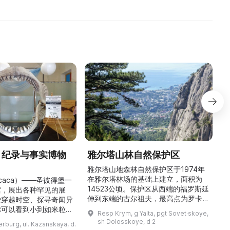
творче ...
» 纪录与事实博物
雅尔塔山林自然保护区
雅尔塔山地森林自然保护区于1974年
在雅尔塔林场的基础上建立，面积为
头
icaca）——圣彼得堡一
14523公顷。保护区从西端的福罗斯延
馆，展出各种罕见的展
伸到东端的古尔祖夫，最高点为罗卡山
“
爱穿越时空、探寻奇闻异
（海拔1349米）。保护区以针叶林和
你可以看到小到如米粒般
Resp Krym, g Yalta, pgt Sovet·skoye,
阔叶林为主，尤以橡树和山毛榉林为
、比人手掌还大的甲虫，
sh Dolosskoye, d 2
erburg, ul. Kazanskaya, d.
多。这里生长着许多特有植物，并栖息
矿
入《吉尼斯世界纪录》的