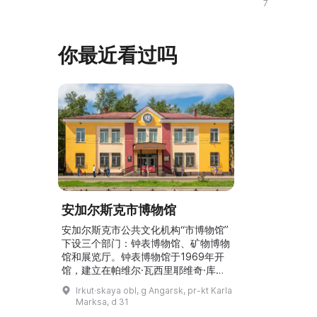
7
堡天文馆在半个多世纪前开馆，自那时
有趣物品与人
起就向市民和来访者展示宇宙的奥秘。
区，展出第一
参观者可以进入“星空厅”，在星空穹顶
的书、最臭的
你最近看过吗
下观看银河、太阳和行星的运行。天文
始人走遍世界
馆的天文台是本市唯 ...
品。例如，最
安加尔斯克市博物馆
安加尔斯克市公共文化机构“市博物馆”
下设三个部门：钟表博物馆、矿物博物
馆和展览厅。钟表博物馆于1969年开
馆，建立在帕维尔·瓦西里耶维奇·库尔
久科夫（P. V. Курдюков）历时半个
Irkut·skaya obl, g Angarsk, pr-kt Karla
多世纪收集的私人藏品基础上。1995
Marksa, d 31
年，展览厅作为安加尔斯克市博物馆的