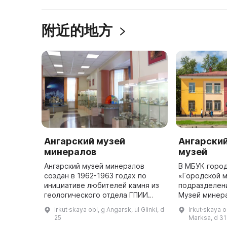
附近的地方
Ангарский музей
Ангарски
минералов
музей
Ангарский музей минералов
В МБУК город
создан в 1962-1963 годах по
«Городской м
инициативе любителей камня из
подразделени
геологического отдела ГПИИ
Музей минер
Сибирского «Оргстройпроект». В
зал. Музей ч
Irkut·skaya obl, g Angarsk, ul Glinki, d
Irkut·skaya o
1995 году музей передали
1969 году и 
25
Marksa, d 31
городу Ангарску и
частной колл