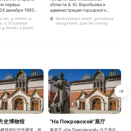
ля первых
области А. Ю. Воробьева и
п
24 декабря 1993
администрации городского
н
появлением галерея
округа Химки была создана
Н
bl., g. Khimki, ul.
Moskovskaya oblastʹ, gorodskoy
фессору Сергею
парковая зона «Эко-Берег» в
Т
 d. 15 (zdaniye
okrug Khimki, park Eko-bereg
Горшину,
экологически чистом районе. Это
п
i g. Khimki, 3 etazh)
выдающемуся ученом ...
многофункциональн ...
方史博物馆
“На Покровской”展厅
构建筑的纪念性建筑，按
展览厅 «На Покровской» 位于原石