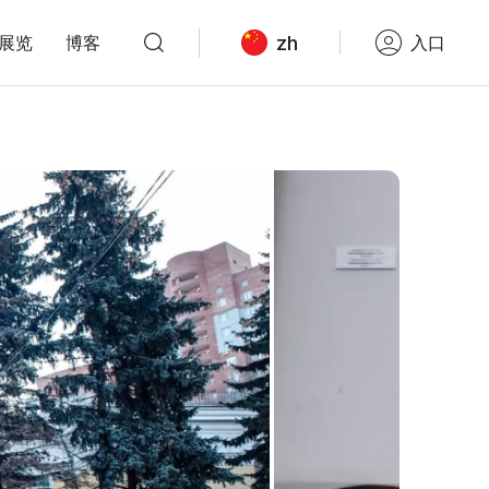
zh
展览
博客
入口