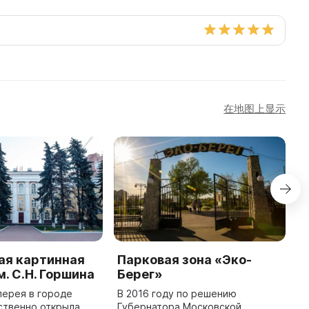
在地图上显示
ая картинная
Парковая зона «Эко-
П
м. С.Н. Горшина
Берег»
и
лерея в городе
В 2016 году по решению
В
ственно открыла
Губернатора Московской
о