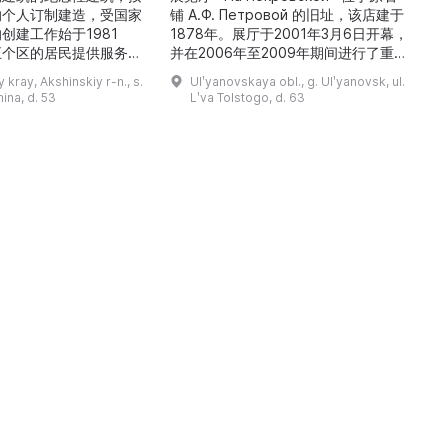
的个人订制建造，受国家
铺 A.Ф. Петровой 的旧址，该店建于
1
创建工作始于1981
1878年。展厅于2001年3月6日开幕，
五个区的居民提供服务，
并在2006年至2009年期间进行了重建
三
罗斯各地区及国外的咨
和现代化改造。如今这里是一处100 平
 kray, Akshinskiy r-n., s.
Ulʹyanovskaya obl., g. Ulʹyanovsk, ul.
陈列吸引学生、教师、大
方米的宽敞场地，配备了现代展览设
筑
nina, d. 53
Lʹva Tolstogo, d. 63
体的关注。博物馆开展有
备、照明与报警系统。这里举办来自俄
志的工作，并举办区际会
罗斯及海外博物馆馆藏、私人收藏以及
（
最有价值的收藏包括：科
其他城市收藏的展览。«На
 的个人馆藏、匠人亚诺夫
Покровской» 展厅通过多种活动吸引
品、画家舍格洛夫 G.А.
了大批观众： ...