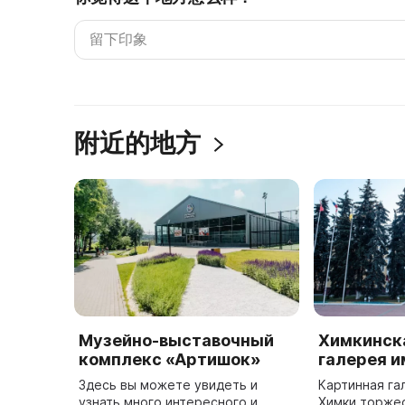
附近的地方
Музейно-выставочный
Химкинск
комплекс «Артишок»
галерея и
Здесь вы можете увидеть и
Картинная га
узнать много интересного и
Химки торже