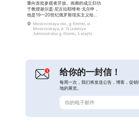
重向首批参观者开放。画廊的成立归功
于教授谢尔盖·尼古拉耶维奇·戈尔申，
他是19—20世纪俄罗斯现实主义绘画
的杰出学者和收藏家。\r\n作为S.N.·戈
Moskovskaya obl., g. Khimki, ul.
尔申的赠予，画廊收藏了许多俄罗斯著
Moskovskaya, d. 15 (zdaniye
名画家的画作与速写：И.К.
Administratsii g. Khimki, 3 etazh)
Айвазовского, Л.Ф. Лагорио, К.Е.
Маковского, В.Д. Поленова, А.К.
Саврасов...
给你的一封信！
每周一次，我们将发送公告，博客，促销
地的展览。