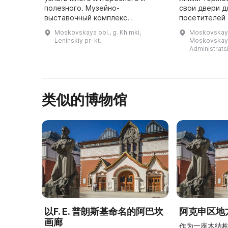
полезного. Музейно-
свои двери д
выставочный комплекс
посетителей 
«Артишок» расположен в
года. Своим 
Moskovskaya obl., g. Khimki,
Moskovskaya o
старейшем парке Химки — Парке
обязана про
Leninskiy pr-kt.
Moskovskaya,
культуры и отдыха имени Л. Н.
Николаевичу 
Administratsi
Толстого. Открытие прои ...
类似的博物馆
以F. E. 普朗斯基命名的阿巴坎
阿克申区地
画廊
作为一座木结