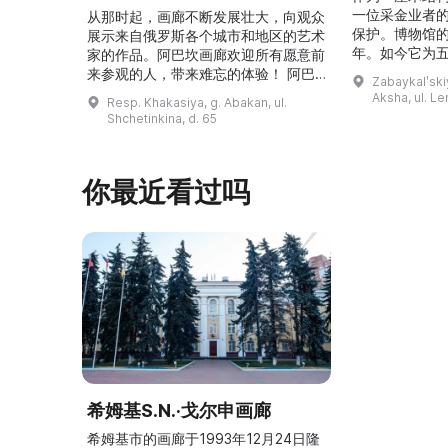
一位采金业者
从那时起，画廊不断发展壮大，向观众
保护。博物馆的
展示来自俄罗斯各个城市和地区的艺术
年。如今它为
家的作品。阿巴坎画廊欢迎所有愿意前
并接受来自俄
来参观的人，带来难忘的体验！ 阿巴
Zabaykalʹskiy
询。博物馆的
坎画廊的历史始于1976年，当时阿巴
Aksha, ul. Le
Resp. Khakasiya, g. Abakan, ul.
学生及其他群
坎市儿童美术学校的校长 Федор
Shchetinkina, d. 65
关生态与地方
Ефимович Пронских 决定在学校内
议和研讨会。
创建一座画廊。他写信给苏联美术学院
科索娃 V.Я.
通讯院士、俄罗斯苏维埃联邦社会主义
你最近看过吗
I.А. 的手工作
共和国人民艺术家 Б. Я. Ряузов，征
的素描与 ...
询如何更好地组织这项对学校而 ...
希姆基S.N.·戈尔申画廊
希姆基市的画廊于1993年12月24日隆