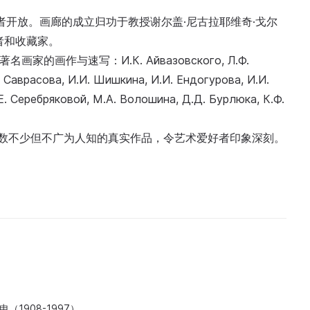
观者开放。画廊的成立归功于教授谢尔盖·尼古拉耶维奇·戈尔
者和收藏家。
家的画作与速写：И.К. Айвазовского, Л.Ф.
. Саврасова, И.И. Шишкина, И.И. Ендогурова, И.И.
.Е. Серебряковой, М.А. Волошина, Д.Д. Бурлюка, К.Ф.
和为数不少但不广为人知的真实作品，令艺术爱好者印象深刻。
（1908-1997）