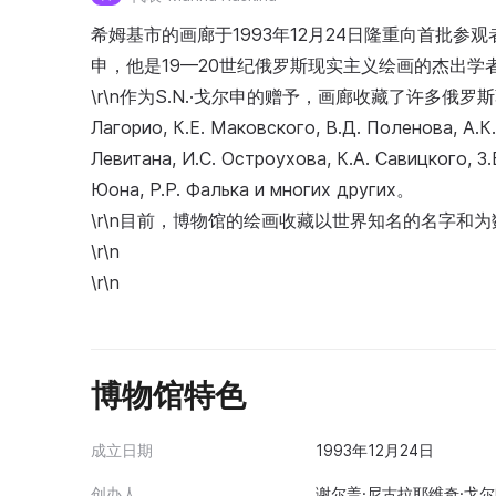
希姆基市的画廊于1993年12月24日隆重向首批参
申，他是19—20世纪俄罗斯现实主义绘画的杰出学
\r\n作为S.N.·戈尔申的赠予，画廊收藏了许多俄罗斯著名画
Лагорио, К.Е. Маковского, В.Д. Поленова, А.К
Левитана, И.С. Остроухова, К.А. Савицкого, З
Юона, Р.Р. Фалька и многих других。
\r\n目前，博物馆的绘画收藏以世界知名的名字
\r\n
\r\n
博物馆特色
成立日期
1993年12月24日
创办人
谢尔盖·尼古拉耶维奇·戈尔申