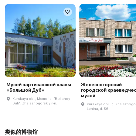
Музей партизанской славы
Железногорский
«Большой Дуб»
городской краеведче
музей
Kurskaya obl., Memorial "Bolʹshoy
Dub", Zheleznogorskiy r-n.
Kurskaya obl., g. Zheleznogor
Lenina, d. 56
类似的博物馆