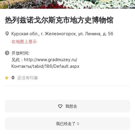
热列兹诺戈尔斯克市地方史博物馆
Курская обл., г. Железногорск, ул. Ленина, д. 56
在地图上显示
开放时间:
见此：http://www.gradmuzey.ru/
Контакты/tabid/186/Default.aspx
0
还没有印象
我想去
我已经走了
0