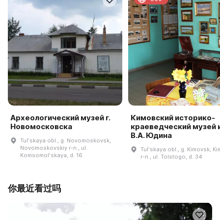
Археологический музей г.
Кимовский историко-
Новомосковска
краеведческий музей 
В.А. Юдина
Tulʹskaya obl., g. Novomoskovsk,
Novomoskovskiy r-n., ul.
Tulʹskaya obl., g. Kimovsk, K
Komsomolʹskaya, d. 16
r-n., ul. Tolstogo, d. 34
你最近看过吗