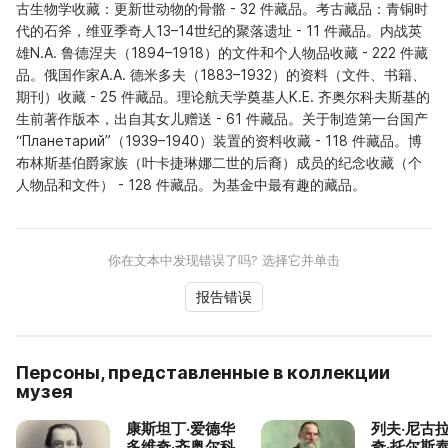
古生物学收藏：更新世动物的骨骼 - 32 件藏品。考古藏品：青铜时
代的石斧，维亚季奇人13–14世纪的聚落遗址 - 11 件藏品。内战英
雄N.A. 鲁德涅夫（1894–1918）的文件和个人物品收藏 - 222 件藏
品。俄国作家A.A. 德米多夫（1883–1932）的资料（文件、书籍、
期刊）收藏 - 25 件藏品。理论航天学奠基人K.E. 齐奥尔科夫斯基的
生前著作版本，出自其女儿赠送 - 61 件藏品。关于制造第一台国产
“Планетарий”（1939–1940）装置的资料收藏 - 118 件藏品。博
布林斯基伯爵家族（叶卡捷琳娜二世的后裔）成员的纪念收藏（个
人物品和文件） - 128 件藏品。为基金中最有趣的藏品。
你在文本中发现错误了吗? 选择它并单击
报告错误
Персоны, представленные в коллекции
музея
康斯坦丁·爱德华
列夫·尼古
多维奇·齐奥尔科
奇·托尔斯