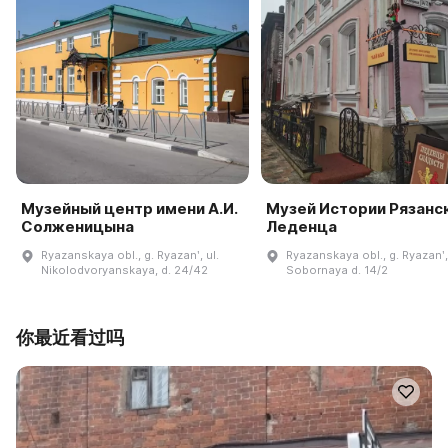
Музейный центр имени А.И.
Музей Истории Рязанс
Солженицына
Леденца
Ryazanskaya obl., g. Ryazanʹ, ul.
Ryazanskaya obl., g. Ryazanʹ, 
Nikolodvoryanskaya, d. 24/42
Sobornaya d. 14/2
你最近看过吗