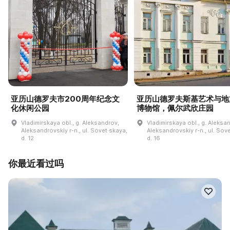
亚历山德罗夫市200周年纪念文
亚历山德罗夫斯基艺术与地
化休闲公园
博物馆，佩尔武欣庄园
Vladimirskaya obl., g. Aleksandrov,
Vladimirskaya obl., g. Aleksa
Aleksandrovskiy r-n., ul. Sovet·skaya,
Aleksandrovskiy r-n., ul. Sov
d. 12
d. 16
你最近看过吗