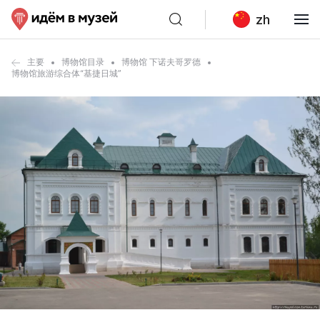
zh
主要
博物馆目录
博物馆 下诺夫哥罗德
博物馆旅游综合体“基捷日城”