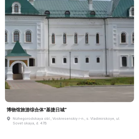
博物馆旅游综合体“基捷日城”
Nizhegorodskaya obl., Voskresenskiy r-n., s. Vladimirskoye, ul.
Sovet·skaya, d. 47B