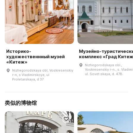
Историко-
Музейно-туристическ
художественнный музей
комплекс «Град Ките
«Китеж»
Nizhegorodskaya obl.,
Voskresenskiy r-n., s. Vladim
Nizhegorodskaya obl, Voskresenskiy
ul. Sovet·skaya, d. 47B
r-n, s Vladimirskoye, ul
Proletarskaya, d 37
类似的博物馆