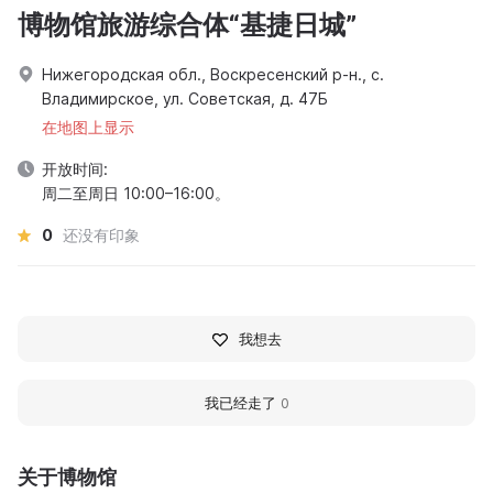
博物馆旅游综合体“基捷日城”
Нижегородская обл., Воскресенский р-н., с.
Владимирское, ул. Советская, д. 47Б
在地图上显示
开放时间:
周二至周日 10:00–16:00。
0
还没有印象
我想去
我已经走了
0
关于博物馆