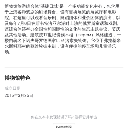
博物馆旅游综合体“基捷日城”是一个多功能文化中心，包含用
于上演各种戏剧的剧场舞台、设有更换展览的展览厅和电影
院。在这里可以观看音乐剧、舞蹈团体和业余团体的演出，以
及每年7月6日在斯韦特洛亚尔湖畔上演的俄罗斯童话和戏剧。
该综合体还举办全国性和国际性的文化与生态主题会议、节庆
及其他活动。建筑按17世纪贵族木楼（терем）风格建造，一
楼由著名下诺夫哥罗德画家L. 科洛索夫绘饰。它位于弗拉基米
尔斯科耶村的蘇維埃街主街，设有便捷的停车场和儿童游乐
场。
博物馆特色
成立日期
2015年3月25日
你在文本中发现错误了吗? 选择它并单击
报告错误