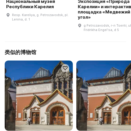
Национальный музей
Экспозиция «Природа
Республики Карелия
Карелии» и интеракти
площадка «Медвежий
Resp. Kareliya, g. Petrozavodsk, pl.
угол»
Lenina, d. 1
g Petrozavodsk, r-n Tsentr, ul
Fridrikha Engelʹsa, d 5
类似的博物馆