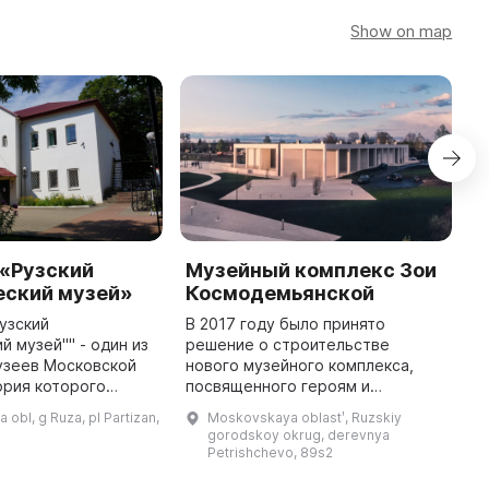
Show on map
 «Рузский
Музейный комплекс Зои
S
еский музей»
Космодемьянской
M
узский
В 2017 году было принято
S
й музей"" - один из
решение о строительстве
a
узеев Московской
нового музейного комплекса,
M
ория которого
посвященного героям и
r
1906 года, когда
событиям Великой
M
obl, g Ruza, pl Partizan,
Moskovskaya oblastʹ, Ruzskiy
музей со средств
Отечественной войны 1941–1942
o
gorodskoy okrug, derevnya
итета трезвости. За
годов, а также легендарному
Petrishchevo, 89s2
подвигу Зои Космодемьянско ...