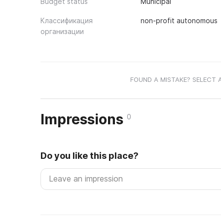
Budget status
Municipal
Классификация
non-profit autonomous
организации
FOUND A MISTAKE? SELECT 
Impressions
0
Do you like this place?