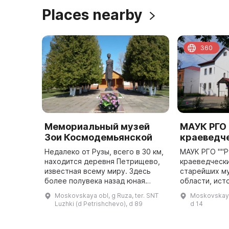
Places nearby
360
Мемориальный музей
МАУК РГО
Зои Космодемьянской
краеведч
Недалеко от Рузы, всего в 30 км,
МАУК РГО ""Р
находится деревня Петрищево,
краеведчески
известная всему миру. Здесь
старейших м
более полувека назад юная
области, ист
москвичка Зоя Космодемьянская
начинается с 
Moskovskaya obl, g Ruza, ter. SNT
Moskovskaya 
шагнула в бессмертие. Она была
был основан 
Luzhki (d Petrishchevo), d 89
d 14
в партизанском отряде, ...
уездного ком
долг ...