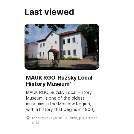
Last viewed
MAUK RGO 'Ruzsky Local
History Museum'
MAUK RGO 'Ruzsky Local History
Museum' is one of the oldest
museums in the Moscow Region,
with a history that begins in 1906,
when the museum was founded
Moskovskaya obl, g Ruza, pl Partizan,
with funds from the county
d 14
sobriety committee....