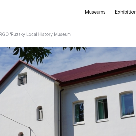
Museums
Exhibitio
GO 'Ruzsky Local History Museum'