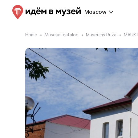
Moscow
Home
Museum catalog
Museums Ruza
MAUK R