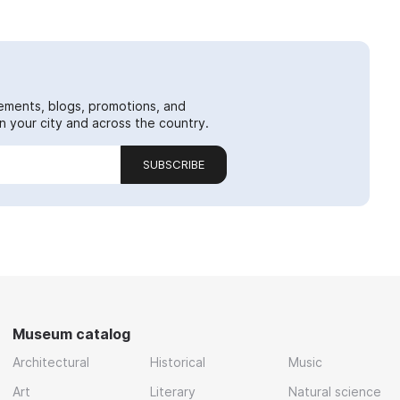
ements, blogs, promotions, and
 your city and across the country.
SUBSCRIBE
Museum catalog
Architectural
Historical
Music
Art
Literary
Natural science