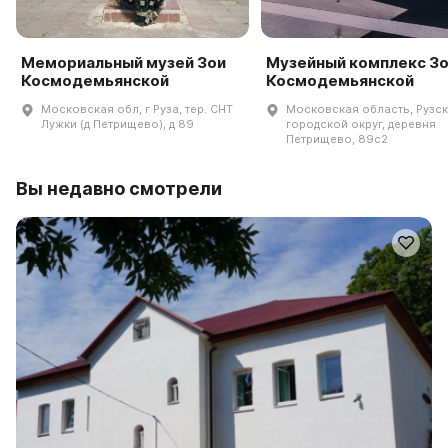
Мемориальный музей Зои
Музейный комплекс З
Космодемьянской
Космодемьянской
Московская обл, г Руза, тер. СНТ
Московская область, Рузс
Лужки (д Петрищево), д 89
городской округ, деревня
Петрищево, 89с2
Вы недавно смотрели