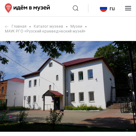
ru
Главная
Каталог музеев
Музеи
МАУК РГО «Рузский краеведческий музей»