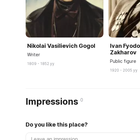
Nikolai Vasilievich Gogol
Ivan Fyod
Zakharov
Writer
Public figure
1809 - 1852 yy
1920 - 2005 yy
Impressions
0
Do you like this place?