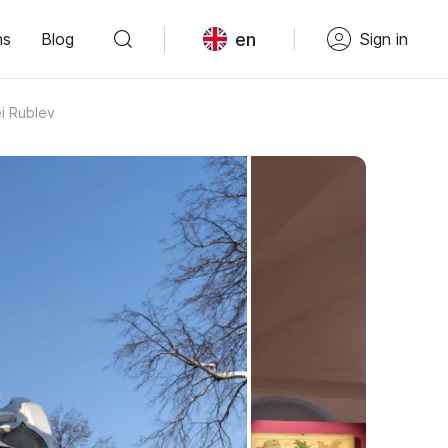
en
ns
Blog
Sign in
i Rublev