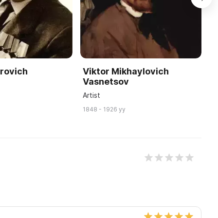
orovich
Viktor Mikhaylovich
V
Vasnetsov
K
Artist
H
1848 - 1926 yy
18