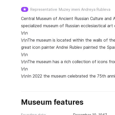
Representative
Muzey imeni Andreya Rubleva
Central Museum of Ancient Russian Culture and A
specialized museum of Russian ecclesiastical ar
\r\n
\r\nThe museum is located within the walls of 
great icon painter Andrei Rublev painted the S
\r\n
\r\nThe museum has a rich collection of icons fro
\r\n
\r\nIn 2022 the museum celebrated the 75th anniv
Museum features
Founding date
December 10, 1947