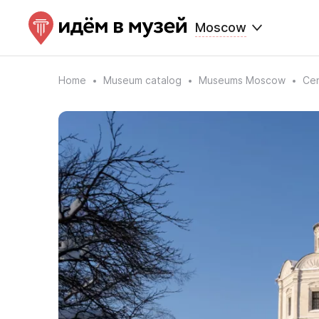
Moscow
Home
Museum catalog
Museums Moscow
Cen