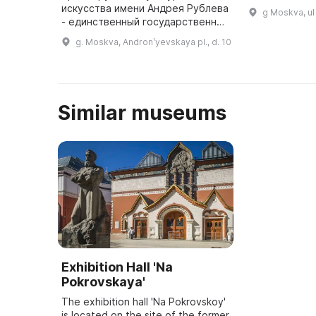
навыки и пол
искусства имени Андрея Рублева
g Moskva, ul
опыт. В 1988 году на территории
- единственный государственный
Центральног
специализированный музей
g. Moskva, Andronʹyevskaya pl., d. 10
русского церковного искусства
Средневековья и Нового
времени. Музе ...
Similar museums
Exhibition Hall 'Na
Pokrovskaya'
The exhibition hall 'Na Pokrovskoy'
is located on the site of the former