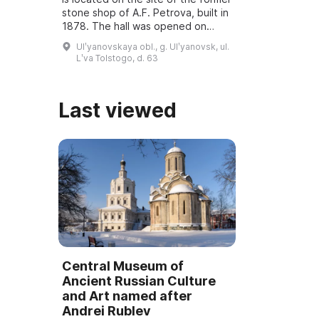
stone shop of A.F. Petrova, built in
1878. The hall was opened on
March 6, 2001, and underwent
Ulʹyanovskaya obl., g. Ulʹyanovsk, ul.
reconstruction and modernization
Lʹva Tolstogo, d. 63
...
Last viewed
Central Museum of
Ancient Russian Culture
and Art named after
Andrei Rublev