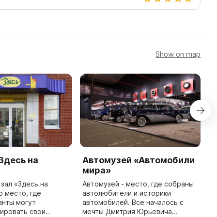
Show on map
Здесь на
Автомузей «Автомобили
Г
мира»
А
о
зал «Здесь на
Автомузей - место, где собраны
м
о место, где
автолюбители и историки
М
анты могут
автомобилей. Все началось с
м
ировать свои
мечты Дмитрия Юрьевича