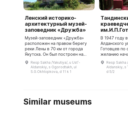
Ленский историко-
Тандинск
архитектурный музей-
краеведч
заповедник «Дружба»
им.И.П.Го
Музей-заповедник «Дружба»
В 1947 году 
расположен на правом берегу
Алданского ул
реки Лены в 70 км от города
Готовцев по
Якутска. Он был построен на
желанию нач
исторической точке
музея. Он пл
Resp Sakha /Yakutiya/, u Ustʹ-
Resp Sakha /Y
первоначального основания г.
краеведчески
Aldanskiy, s Ogorodtakh, ul
Aldanskiy, s 
Якутска в 1632 году под
отражающий 
S.G.Okhlopkova, d 11 k 1
d 5/2
руководством Петра ...
народа, но ...
Similar museums