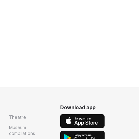
Download app
Theatre
Museum
compilations