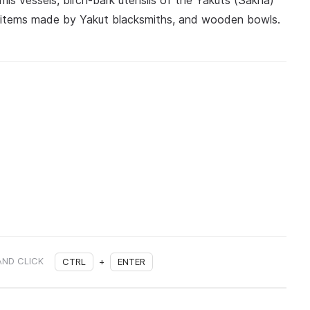
is vessels, birch-bark utensils of the Yakuts (Sakha)
on items made by Yakut blacksmiths, and wooden bowls.
AND CLICK
CTRL
+
ENTER