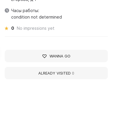
Часы работы:
condition not determined
0
No impressions yet
WANNA GO
ALREADY VISITED
0
ndrei Dmitrievich
Pavel Petrovich Bazh
akharov
Writer
cientist
1879 - 1950 yy
21 - 1989 yy