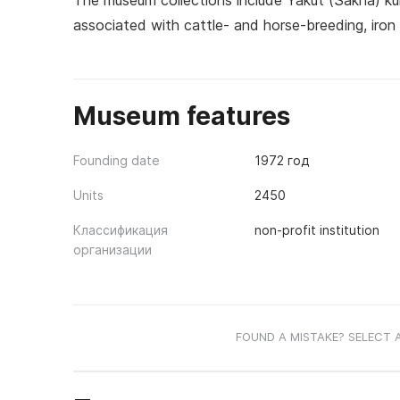
The museum collections include Yakut (Sakha) kum
associated with cattle- and horse-breeding, ir
Museum features
Founding date
1972 год
Units
2450
Классификация
non-profit institution
организации
FOUND A MISTAKE? SELECT 