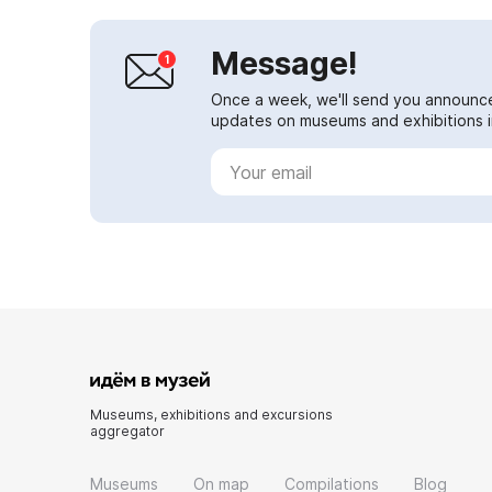
Message!
Once a week, we'll send you announc
updates on museums and exhibitions in
Museums, exhibitions and excursions
aggregator
Museums
On map
Compilations
Blog