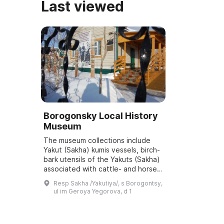
Last viewed
Borogonsky Local History
Museum
The museum collections include
Yakut (Sakha) kumis vessels, birch-
bark utensils of the Yakuts (Sakha)
associated with cattle- and horse-
breeding, iron items made by Yakut
Resp Sakha /Yakutiya/, s Borogontsy,
blacksmiths, and wooden bowls...
ul im Geroya Yegorova, d 1