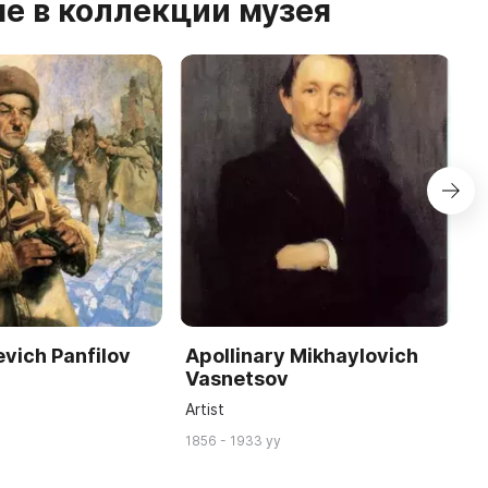
е в коллекции музея
evich Panfilov
Apollinary Mikhaylovich
A
Vasnetsov
S
Artist
S
1856 - 1933 yy
19