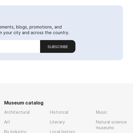
ements, blogs, promotions, and
 your city and across the country.
SUBSCRIBE
Museum catalog
Architectural
Historical
Music
Art
Literary
Natural science
museums
By industry
Local history