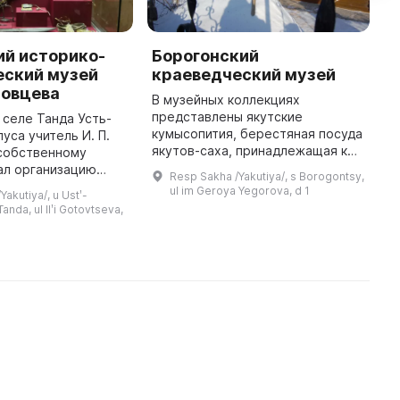
ий историко-
Борогонский
У
еский музей
краеведческий музей
и
товцева
к
В музейных коллекциях
и
представлены якутские
в селе Танда Усть-
кумысопития, берестяная посуда
уса учитель И. П.
В
якутов-саха, принадлежащая к
 собственному
б
скотоводческому и
ал организацию
н
Resp Sakha /Yakutiya/, s Borogontsy,
коневодческому направлениям,
анировал создать
1
ul im Geroya Yegorova, d 1
akutiya/, u Ustʹ-
железные изделия якутских
й музей,
р
Tanda, ul Ilʹi Gotovtseva,
кузнецов, а также дерев ...
историю улуса и
д