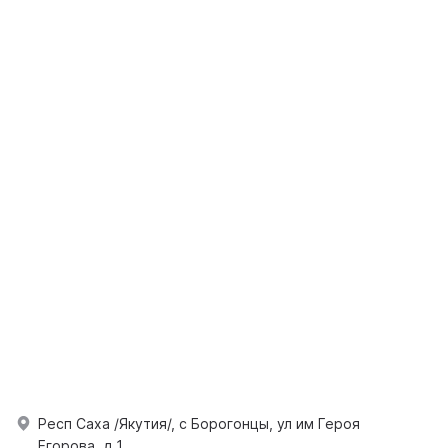
Респ Саха /Якутия/, с Борогонцы, ул им Героя
Егорова, д 1