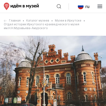
ru
Главная
Каталог музеев
Музеи в Иркутске
Отдел истории Иркутского краеведческого музея
им.Н.Н.Муравьева-Амурского