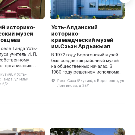
ий историко-
Усть-Алданский
B
еский музей
историко-
M
товцева
краеведческий музей
T
им.Сэьэн Ардьакыап
Y
в селе Танда Усть-
b
уса учитель И. П.
В 1972 году Борогонский музей
a
 собственному
был создан как районный музей
b
ал организацию
на общественных началах. В
анировал создать
1980 году решением исполкома
кутия/, у Усть-
й музей,
районного Совета народных
 Танда, ул Ильи
Респ Саха /Якутия/, с Борогонцы, ул
историю улуса и
депутатов он реорганизован в
д 5/2
Лонгинова, д 23/1
народный музей. В 1987 году м ...