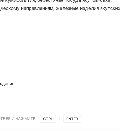
е кумысопития, берестяная посуда якутов-саха,
ческому направлениям, железные изделия якутских
ждение
ТЕ ЕЁ И НАЖМИТЕ
CTRL
+
ENTER