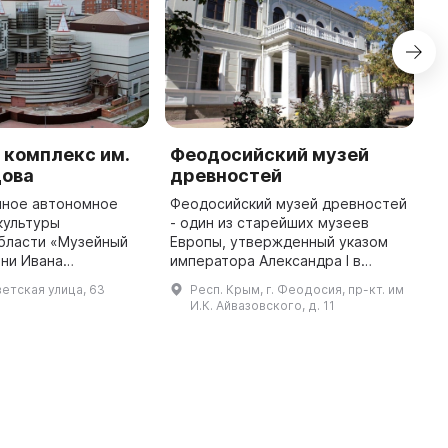
 комплекс им.
Феодосийский музей
Х
цова
древностей
н
к
нное автономное
Феодосийский музей древностей
и
культуры
- один из старейших музеев
бласти «Музейный
Европы, утвержденный указом
М
ни Ивана
императора Александра I в
Н
ловцова» считает
ноябре 1810 года и открытый в
н
етская улица, 63
Респ. Крым, г. Феодосия, пр-кт. им
 с 1879 года. Оно
мае 1811 года. Основу музейного
э
И.К. Айвазовского, д. 11
 к старейшим
собрания составила коллекци ...
в
музеям Сибири. Все на ...
п
ж