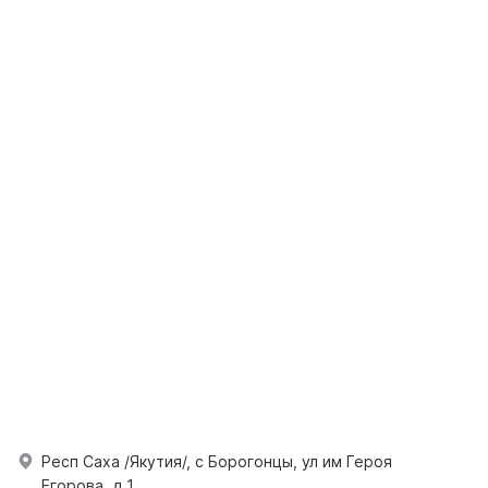
Респ Саха /Якутия/, с Борогонцы, ул им Героя
Егорова, д 1