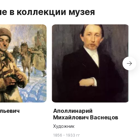
е в коллекции музея
льевич
Аполлинарий
А
Михайлович Васнецов
С
Художник
У
1856 - 1933 гг
19