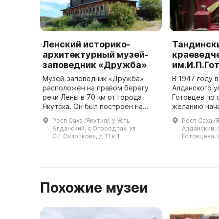
Ленский историко-
Тандинск
архитектурный музей-
краеведч
заповедник «Дружба»
им.И.П.Го
Музей-заповедник «Дружба»
В 1947 году 
расположен на правом берегу
Алданского ул
реки Лены в 70 км от города
Готовцев по
Якутска. Он был построен на
желанию нач
исторической точке
музея. Он пл
Респ Саха /Якутия/, у Усть-
Респ Саха /Я
первоначального основания г.
краеведчески
Алданский, с Огородтах, ул
Алданский, с
Якутска в 1632 году под
отражающий 
С.Г.Охлопкова, д 11 к 1
Готовцева, 
руководством Петра ...
народа, но ...
Похожие музеи