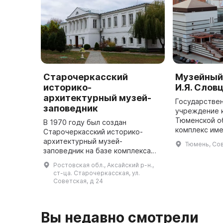
Старочеркасский
Музейный
историко-
И.Я. Слов
архитектурный музей-
Государстве
заповедник
учреждение 
Тюменской о
В 1970 году был создан
комплекс име
Старочеркасский историко-
Яковлевича С
архитектурный музей-
Тюмень, Сов
свою историю
заповедник на базе комплекса
принадлежит
памятников архитектуры нижнего
Ростовская обл., Аксайский р-н.,
Дона XVII-XIX веков. Инициатором
ст-ца. Старочеркасская, ул.
стал М. А. Шолохов. В музее
Советская, д 24
насчитывает ...
Вы недавно смотрели