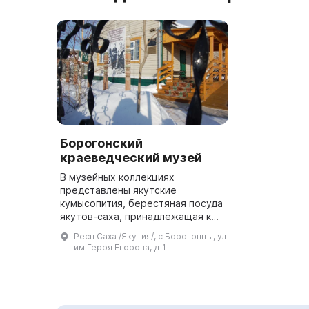
Борогонский
краеведческий музей
В музейных коллекциях
представлены якутские
кумысопития, берестяная посуда
якутов-саха, принадлежащая к
скотоводческому и
Респ Саха /Якутия/, с Борогонцы, ул
коневодческому направлениям,
им Героя Егорова, д 1
железные изделия якутских
кузнецов, а также дерев...