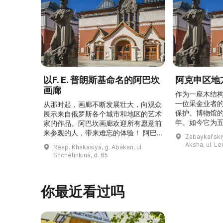
以F. E. 普朗斯基命名的阿巴坎
阿克申区地
画廊
作为一座木结
一位采金业者
从那时起，画廊不断发展壮大，向观众
保护。博物馆的
展示来自俄罗斯各个城市和地区的艺术
年。如今它为
家的作品。阿巴坎画廊欢迎所有愿意前
并接受来自俄
来参观的人，带来难忘的体验！ 阿巴
Zabaykalʹskiy
询。博物馆的
坎画廊的历史始于1976年，当时阿巴
Aksha, ul. Le
Resp. Khakasiya, g. Abakan, ul.
学生及其他群
坎市儿童美术学校的校长 Федор
Shchetinkina, d. 65
关生态与地方
Ефимович Пронских 决定在学校内
议和研讨会。
创建一座画廊。他写信给苏联美术学院
科索娃 V.Я.
通讯院士、俄罗斯苏维埃联邦社会主义
你最近看过吗
I.А. 的手工作
共和国人民艺术家 Б. Я. Ряузов，征
的素描与 ...
询如何更好地组织这项对学校而 ...