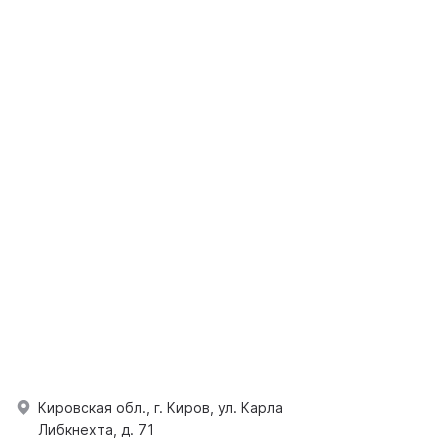
Кировская обл., г. Киров, ул. Карла
Либкнехта, д. 71