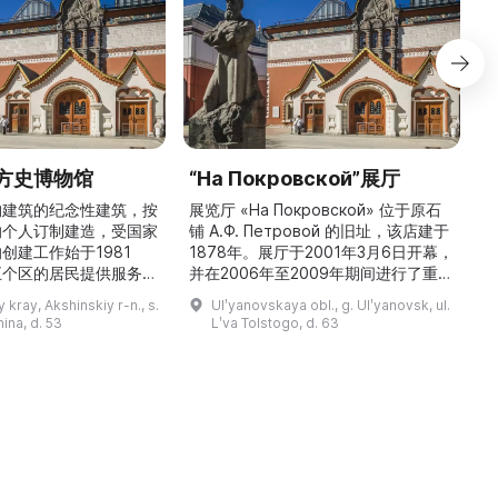
方史博物馆
“На Покровской”展厅
构建筑的纪念性建筑，按
展览厅 «На Покровской» 位于原石
的个人订制建造，受国家
铺 A.Ф. Петровой 的旧址，该店建于
1
创建工作始于1981
1878年。展厅于2001年3月6日开幕，
五个区的居民提供服务，
并在2006年至2009年期间进行了重建
三
罗斯各地区及国外的咨
和现代化改造。如今这里是一处100 平
 kray, Akshinskiy r-n., s.
Ulʹyanovskaya obl., g. Ulʹyanovsk, ul.
陈列吸引学生、教师、大
方米的宽敞场地，配备了现代展览设
筑
nina, d. 53
Lʹva Tolstogo, d. 63
体的关注。博物馆开展有
备、照明与报警系统。这里举办来自俄
志的工作，并举办区际会
罗斯及海外博物馆馆藏、私人收藏以及
（
最有价值的收藏包括：科
其他城市收藏的展览。«На
 的个人馆藏、匠人亚诺夫
Покровской» 展厅通过多种活动吸引
品、画家舍格洛夫 G.А.
了大批观众： ...