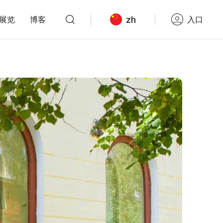
zh
展览
博客
入口