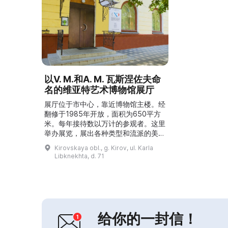
以V. M.和A. M. 瓦斯涅佐夫命
名的维亚特艺术博物馆展厅
展厅位于市中心，靠近博物馆主楼。经
翻修于1985年开放，面积为650平方
米。每年接待数以万计的参观者。这里
举办展览，展出各种类型和流派的美
术、建筑和摄影作品。为观众提供导
Kirovskaya obl., g. Kirov, ul. Karla
览、博物馆课程、工作坊、与艺术家的
Libknekhta, d. 71
创作交流会、讲座及其他活动；还举办
民谣和摇滚音乐会、各类活动、时装表
演、影片放映以及创意发展博物馆中
心。展厅欢迎所有愿意参观和理解艺术
的人，并为实现个人创意提供机会。...
给你的一封信！