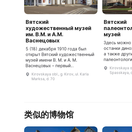
Вятский
Вятский
художественный музей
палеонто
им. В.М. и А.М.
музей
Васнецовых
Здесь можно
останки дино
5 (18) декабря 1910 года был
а также друг
открыт Вятский художественный
палеонтологии. На Вятской 
музей имени В. М. и А. М.
находится ун
Васнецовых – первый
Kirovskaya obl
природное м
художественно-исторический
Spasskaya, d
Kirovskaya obl., g. Kirov, ul. Karla
Котельничск
музей на севере и северо-
Marksa, d. 70
востоке России. Основание
музея и комплекто ...
类似的博物馆