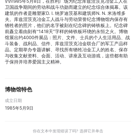
\r\n1985年5月8日，在胜利广场为纪念库兹涅茨克冶金工人在
卫国战争期间的劳动和战斗功勋而建立的纪念综合体揭幕。该
建筑的作者是雕塑家D. I. 纳罗迪茨基和建筑师N. N. 米洛维多
夫。库兹涅茨克冶金工人战斗与劳动荣誉纪念博物馆内保存有
牺牲者的照片，他们的名字被刻在纪念碑的铸铁板上。纪念碑
前矗立着由刻有“1418天”字样的铸铁板环绕的永恒之火。博物
馆展出约4000件展品：照片、文件、士兵的个人生活用品、战
斗装备、战利品、信件、库兹涅茨克冶金联合厂的军工产品样
品。定期举办专题讲解、寻找所有牺牲冶金工人的姓名、保存
与收集文献资料、会面、活动、讲座及互动游戏，这些都有助
于保持并培养爱国主义精神。
博物馆特色
成立日期
1985年5月9日
你在文本中发现错误了吗? 选择它并单击