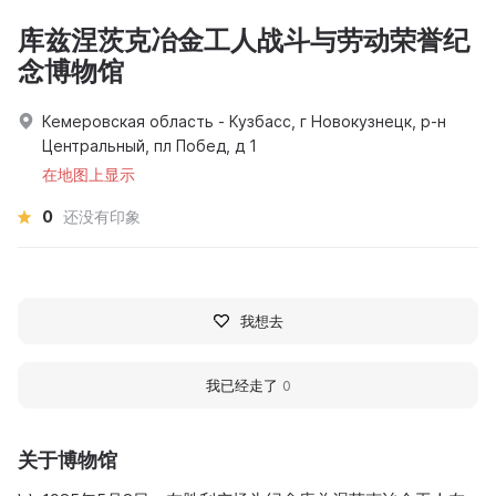
库兹涅茨克冶金工人战斗与劳动荣誉纪
念博物馆
Кемеровская область - Кузбасс, г Новокузнецк, р-н
Центральный, пл Побед, д 1
在地图上显示
0
还没有印象
我想去
我已经走了
0
关于博物馆