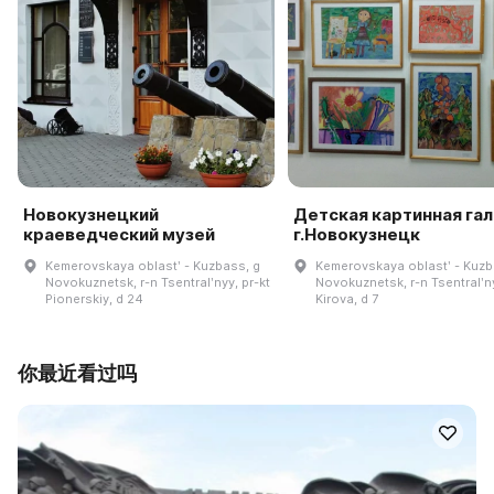
Новокузнецкий
Детская картинная га
краеведческий музей
г.Новокузнецк
Kemerovskaya oblastʹ - Kuzbass, g
Kemerovskaya oblastʹ - Kuzb
Novokuznetsk, r-n Tsentralʹnyy, pr-kt
Novokuznetsk, r-n Tsentralʹny
Pionerskiy, d 24
Kirova, d 7
你最近看过吗