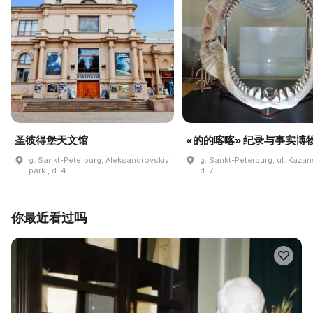
圣彼得堡天文馆
«的的喀喀» 纪录与事实博
g. Sankt-Peterburg, Aleksandrovskiy
g. Sankt-Peterburg, ul. Kaza
park., d. 4
d. 7
你最近看过吗