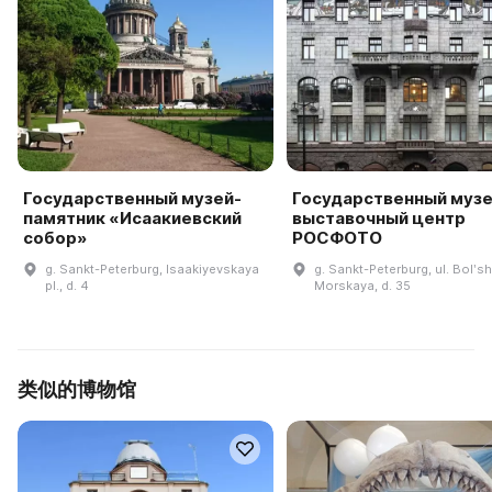
Государственный музей-
Государственный музе
памятник «Исаакиевский
выставочный центр
собор»
РОСФОТО
g. Sankt-Peterburg, Isaakiyevskaya
g. Sankt-Peterburg, ul. Bolʹs
pl., d. 4
Morskaya, d. 35
类似的博物馆