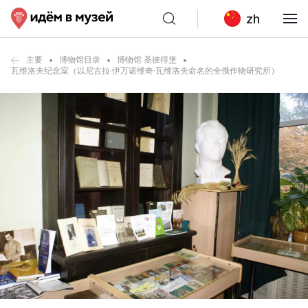
zh
主要
博物馆目录
博物馆 圣彼得堡
瓦维洛夫纪念室（以尼古拉·伊万诺维奇·瓦维洛夫命名的全俄作物研究所）