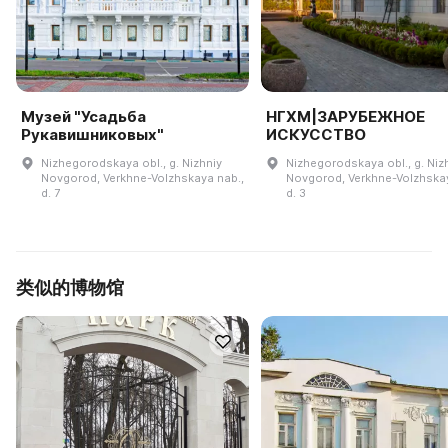
Музей "Усадьба
НГХМ|ЗАРУБЕЖНОЕ
Рукавишниковых"
ИСКУССТВО
Nizhegorodskaya obl., g. Nizhniy
Nizhegorodskaya obl., g. Niz
Novgorod, Verkhne-Volzhskaya nab.,
Novgorod, Verkhne-Volzhskay
d. 7
d. 3
类似的博物馆