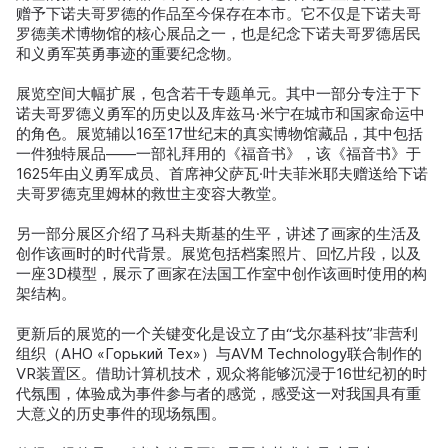
赠予下诺夫哥罗德的作品至今保存在本市。它不仅是下诺夫哥
罗德美术博物馆的核心展品之一，也是纪念下诺夫哥罗德居民
和义勇军英勇事迹的重要纪念物。
展览空间大幅扩展，包含若干专题单元。其中一部分专注于下
诺夫哥罗德义勇军的历史以及库兹马·米宁在城市和国家命运中
的角色。展览辅以16至17世纪末的真实博物馆藏品，其中包括
一件独特展品——一部礼拜用的《福音书》，该《福音书》于
1625年由义勇军成员、首席神父萨瓦·叶夫菲米耶夫赠送给下诺
夫哥罗德克里姆林的救世主变容大教堂。
另一部分展区介绍了马科夫斯基的生平，讲述了画家的生活及
创作该画时的时代背景。展览包括档案照片、回忆片段，以及
一座3D模型，展示了画家在法国工作室中创作该画时使用的构
架结构。
更新后的展览的一个关键变化是设立了由“戈尔基科技”非营利
组织（АНО «Горький Тех»）与AVM Technology联合制作的
VR装置区。借助计算机技术，观众将能够沉浸于16世纪初的时
代氛围，体验成为事件参与者的感觉，感受这一对我国具有重
大意义的历史事件的现场氛围。