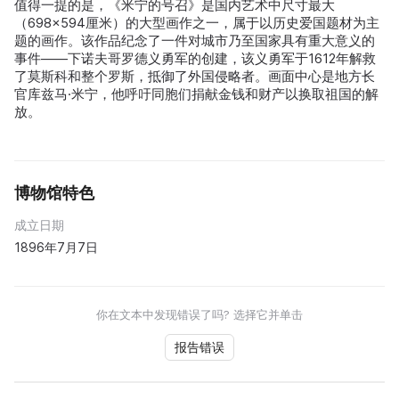
值得一提的是，《米宁的号召》是国内艺术中尺寸最大
（698×594厘米）的大型画作之一，属于以历史爱国题材为主
题的画作。该作品纪念了一件对城市乃至国家具有重大意义的
事件——下诺夫哥罗德义勇军的创建，该义勇军于1612年解救
了莫斯科和整个罗斯，抵御了外国侵略者。画面中心是地方长
官库兹马·米宁，他呼吁同胞们捐献金钱和财产以换取祖国的解
放。
博物馆特色
成立日期
1896年7月7日
你在文本中发现错误了吗? 选择它并单击
报告错误