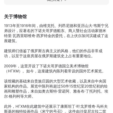
关于博物馆
1913年至1916年间，由维克托、列昂尼德和亚历山大·韦斯宁兄
弟设计，应著名的下诺夫哥罗德船东、商人暨社会活动家德米
特里·瓦西里耶维奇·西罗特金的委托，在上伏尔加河滨建成了这
座建筑。
建筑师们借鉴了俄罗斯古典主义的风格，他们的作品非常成
功，以至于这座房屋在俄罗斯建筑史上占有重要地位。
2009年，这里开设了下诺夫哥罗德国立美术博物馆
（НГХМ）。如今，这座建筑内陈列着常设的国外艺术展览。
该馆藏的基础来自贵族庄园的大型艺术收藏，以及来自中央国
家机构的作品。展览中陈列有超过50件15世纪至20世纪初的绘
画和雕塑作品，来自如奥古斯特·雷诺阿、雅各布·丁托列托、埃
尔·格列柯等大师。
此外，НГХМ在此建筑中还展示了康斯坦丁·叶戈罗维奇·马科夫
斯基的独特绘画作品《米宁的号召》。这件由沙皇尼古拉二世