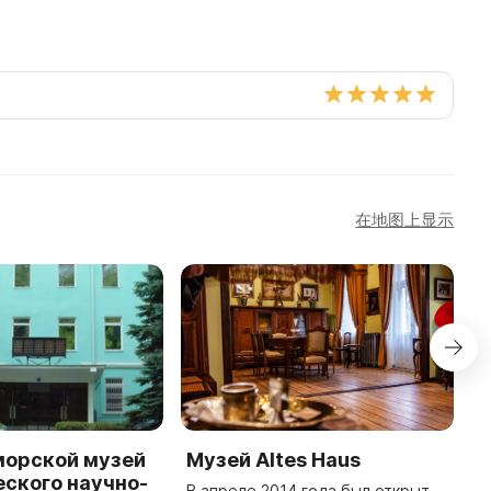
在地图上显示
морской музей
Музей Altes Haus
М
ского научно-
у
В апреле 2014 года был открыт