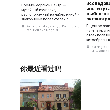
исследов
Военно-морской центр —
институт
музейный комплекс,
рыбного х
расположенный на набережной и
океаногр
знакомящий посетителей с
военно-морской историей и
В центре за
Kaliningradskaya obl., g. Kaliningrad,
техникой. В состав Военно-
nab. Petra Velikogo, d. 9
чучела крупн
морского центра, помимо «Куба
отсек посвя
воды», входят: по ...
китообразных
периметру з
Kaliningradsk
десятки сосу
ul. D.Donskog
глубоководн
你最近看过吗