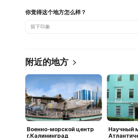
你觉得这个地方怎么样？
附近的地方
Военно-морской центр
Научный 
г.Калининград
Атлантиче