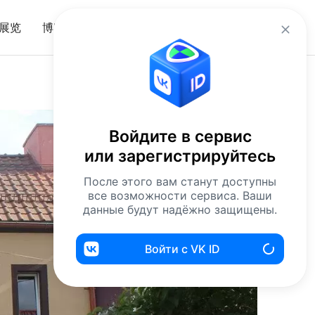
zh
展览
博客
入口
Войдите в сервис
или зарегистрируйтесь
После этого вам станут доступны
все возможности сервиса. Ваши
данные будут надёжно защищены.
Войти с VK ID