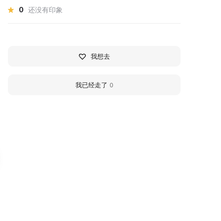
0
还没有印象
我想去
我已经走了
0
узей инклюзов,
Altes Haus Museum
крашений и изделий из
In April 2014 the Altes Haus