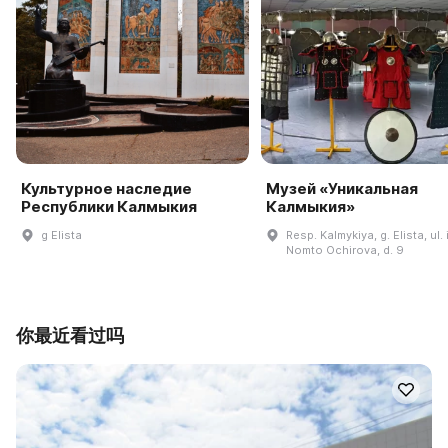
Культурное наследие
Музей «Уникальная
Республики Калмыкия
Калмыкия»
g Elista
Resp. Kalmykiya, g. Elista, ul. 
Nomto Ochirova, d. 9
你最近看过吗