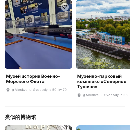
Музей истории Военно-
Музейно-парковый
Морского Флота
комплекс «Северное
Тушино»
g Moskva, ul Svobody, d 50, kv 70
g Moskva, ul Svobody, d 56
类似的博物馆