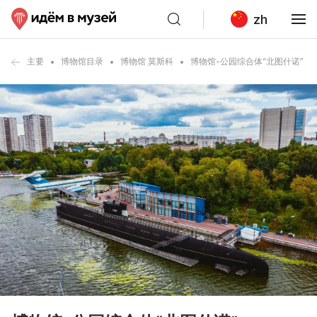
zh
主要
博物馆目录
博物馆 莫斯科
博物馆-公园综合体“北图什诺”