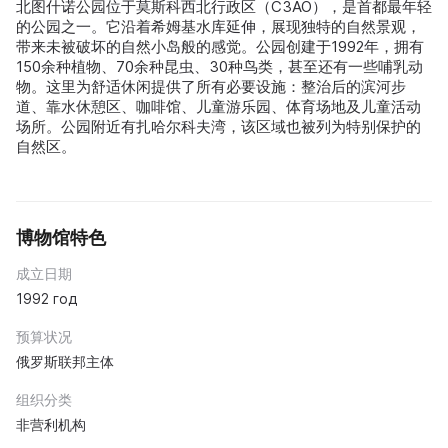
北图什诺公园位于莫斯科西北行政区（СЗАО），是首都最年轻
的公园之一。它沿着希姆基水库延伸，展现独特的自然景观，
带来未被破坏的自然小岛般的感觉。公园创建于1992年，拥有
150余种植物、70余种昆虫、30种鸟类，甚至还有一些哺乳动
物。这里为舒适休闲提供了所有必要设施：整治后的滨河步
道、靠水休憩区、咖啡馆、儿童游乐园、体育场地及儿童活动
场所。公园附近有扎哈尔科夫湾，该区域也被列为特别保护的
自然区。
博物馆特色
成立日期
1992 год
预算状况
俄罗斯联邦主体
组织分类
非营利机构