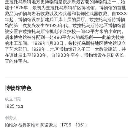
兹拉托乌斯特地方史博物馆是俄罗斯最古老的博物馆之一，始
建于1825年，最初为兹拉托乌斯特矿区博物馆。博物馆的首批
藏品为矿物与岩石收藏以及冷兵器和装饰性武器收藏。自1833
年起，博物馆设在新建兵工库上层的展厅。兹拉托乌斯特博物
馆的第二次复兴发生在1920年代。兹拉托乌斯特地区博物馆曾
被安置在兹拉托乌斯特机电冶金技校一间42平方米的小室内。
后来博物馆被分配到一处480平方米的新场所——此前为技校
的木工车间。 1928年1月30日，兹拉托乌斯特地区博物馆设立
了艺术部门。1929年，地区博物馆迁入圣三一大教堂建筑，并
在该处展出至1933年。自1933年至今，博物馆设在原矿务长
官的住宅内。
博物馆特色
成立日期
1825 год
创办人
帕维尔·彼得罗维奇·阿诺索夫（1796—1851）