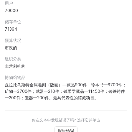
用户
70000
储存单位
71394
预算状况
市政的
组织分类
非营利机构
博物馆物品
兹拉托乌斯特金属雕刻（版画）—藏品900件；珍本书—6700件；
矿物—3700件；武器—210件；钱币学藏品—11450件；铸铁铸件
—200件；瓷器—200件。最具代表性的馆藏项目。
你在文本中发现错误了吗? 选择它并单击
报告错误