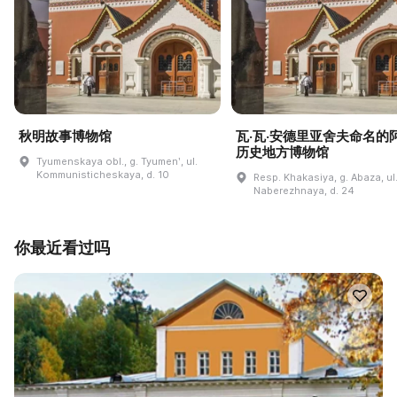
秋明故事博物馆
瓦·瓦·安德里亚舍夫命名的
历史地方博物馆
Tyumenskaya obl., g. Tyumenʹ, ul.
Kommunisticheskaya, d. 10
Resp. Khakasiya, g. Abaza, ul
Naberezhnaya, d. 24
你最近看过吗