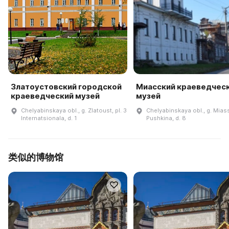
Златоустовский городской
Миасский краеведчес
краеведческий музей
музей
Chelyabinskaya obl., g. Zlatoust, pl. 3
Chelyabinskaya obl., g. Miass
Internatsionala, d. 1
Pushkina, d. 8
类似的博物馆