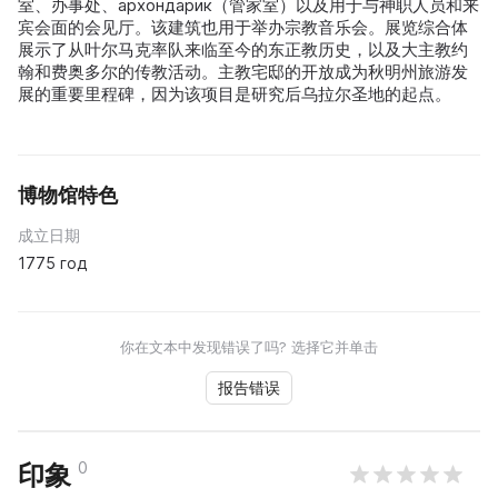
室、办事处、архондарик（管家室）以及用于与神职人员和来
宾会面的会见厅。该建筑也用于举办宗教音乐会。展览综合体
展示了从叶尔马克率队来临至今的东正教历史，以及大主教约
翰和费奥多尔的传教活动。主教宅邸的开放成为秋明州旅游发
展的重要里程碑，因为该项目是研究后乌拉尔圣地的起点。
博物馆特色
成立日期
1775 год
你在文本中发现错误了吗? 选择它并单击
报告错误
0
印象