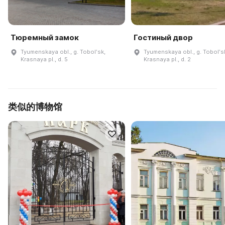
Тюремный замок
Гостиный двор
Tyumenskaya obl., g. Tobolʹsk,
Tyumenskaya obl., g. Tobolʹs
Krasnaya pl., d. 5
Krasnaya pl., d. 2
类似的博物馆