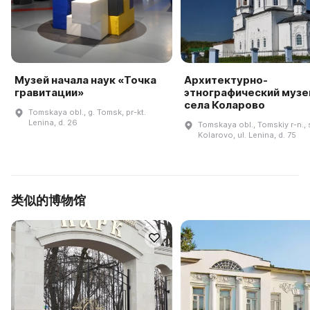
Музей начала наук «Точка
Архитектурно-
гравитации»
этнографический музе
села Коларово
Tomskaya obl., g. Tomsk, pr-kt.
Lenina, d. 26
Tomskaya obl., Tomskiy r-n., 
Kolarovo, ul. Lenina, d. 75
类似的博物馆