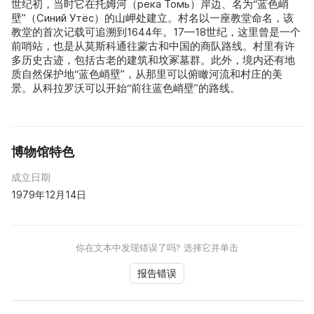
世纪初，当时它在托姆河（река Томь）岸边、名为“蓝色峭
壁”（Синий Утёс）的山岬处建立。村名以一座教堂命名，该
教堂的首次记载可追溯到1644年。17—18世纪，这里曾是一个
前哨站，也是从莫斯科通往蒙古和中国的商队路线。村里有许
多历史古迹，包括古老的建筑和坟冢墓群。此外，境内还有地
质自然保护地“蓝色峭壁”，从那里可以俯瞰河流和村庄的美
景。从科拉罗沃可以开始“前往蓝色峭壁”的路线。
博物馆特色
成立日期
1979年12月14日
你在文本中发现错误了吗? 选择它并单击
报告错误