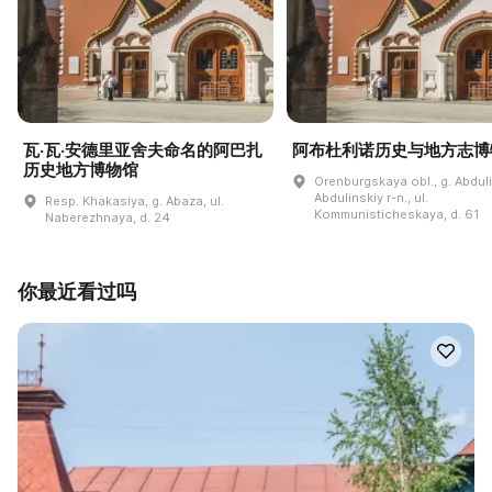
瓦·瓦·安德里亚舍夫命名的阿巴扎
阿布杜利诺历史与地方志博
历史地方博物馆
Orenburgskaya obl., g. Abdul
Abdulinskiy r-n., ul.
Resp. Khakasiya, g. Abaza, ul.
Kommunisticheskaya, d. 61
Naberezhnaya, d. 24
你最近看过吗