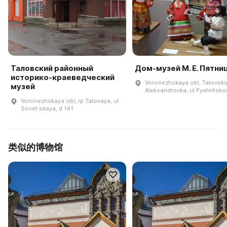
Таловский районный
Дом-музей М. Е. Пятни
историко-краеведческий
Voronezhskaya obl, Talovskiy
музей
Aleksandrovka, ul Pyatnitsk
Voronezhskaya obl, rp Talovaya, ul
Sovet·skaya, d 141
类似的博物馆