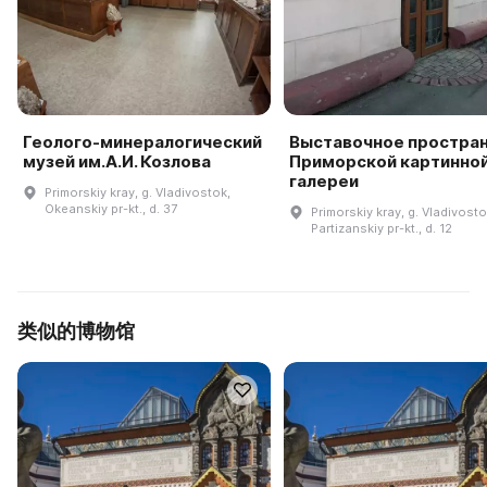
Геолого-минералогический
Выставочное простра
музей им.А.И. Козлова
Приморской картинно
галереи
Primorskiy kray, g. Vladivostok,
Okeanskiy pr-kt., d. 37
Primorskiy kray, g. Vladivosto
Partizanskiy pr-kt., d. 12
类似的博物馆