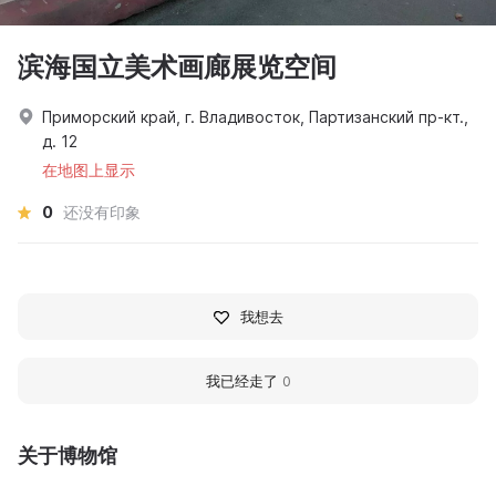
滨海国立美术画廊展览空间
Приморский край, г. Владивосток, Партизанский пр-кт.,
д. 12
在地图上显示
0
还没有印象
我想去
我已经走了
0
关于博物馆