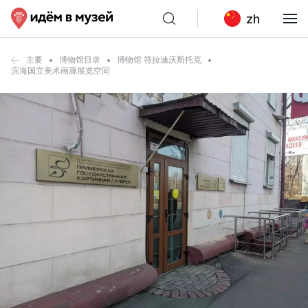
zh
主要
博物馆目录
博物馆 符拉迪沃斯托克
滨海国立美术画廊展览空间