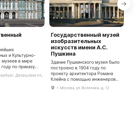
твенный
Государственный музей
Г
изобразительных
Р
искусств имени А.С.
нейших
Р
Пушкина
ых и Культурно-
г
 музеев в мире
и
Здание Пушкинского музея было
 году по приказу
с
построено в 1904 году по
катерины II, как
А
проекту архитектора Романа
тербург, Дворцовая пл.,
ание. Музей был
п
Клейна с помощью инженеров
осещения в 1852
Ивана Рерберга, который был
г. Москва, ул. Волхонка, д. 12
во ...
первым заместителем
руководителя проекта, и
Владимира Шухова - ...