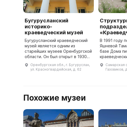
Бугурусланский
Структур
историко-
подразде
краеведческий музей
«Краевед
Бугурусланский краеведческий
В 1991 году 
музей является одним из
Яшневой Там
старейших музеев Оренбургской
базе Дома пи
области. Он был открыт в 1930
краеведчески
году по инициативе Александра
в 1995 году 
Оренбургская обл., г. Бугуруслан,
Самарская об
Леонтьевича Аниховского,
сберкассы б
ул. Красногвардейская, д. 62
Газовиков, д
палеонтолога и археолога. Музей
Муниципальн
...
Это ...
Похожие музеи