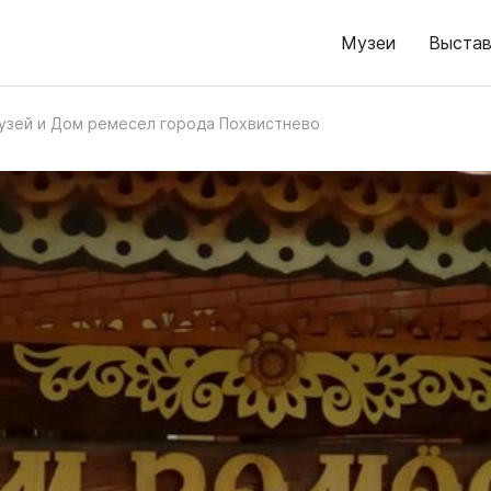
Музеи
Выстав
узей и Дом ремесел города Похвистнево