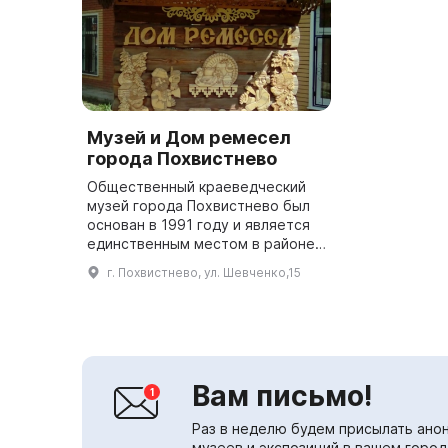
Музей и Дом ремесел
города Похвистнево
Общественный краеведческий
музей города Похвистнево был
основан в 1991 году и является
единственным местом в районе,
где можно познакомиться с
г. Похвистнево, ул. Шевченко,15
историей местности. В музее
организованы такие экспозиции...
Вам письмо!
Раз в неделю будем присылать анон
музеев и экспозиций в вашем город