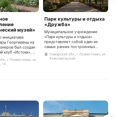
ное
Парк культуры и отдыха
B
ление
«Дружба»
L
ческий музей»
Муниципальное учреждение
T
«Парк культуры и отдыха»
M
по инициативе
представляет собой один из
m
ары Георгиевны на
самых ранних построенных
w
онеров был создан
объектов культуры в городе. В
i
й клуб «Истоки», а
Самарская обл., г. Похвистнево, ул.
декабре 2011 года оно было
A
в здании бывшей
Комсомольская
л., г. Похвистнево, ул.
присоединено к Муниципальному
ыл открыт
. 14
бюджетному ...
ый городской музей.