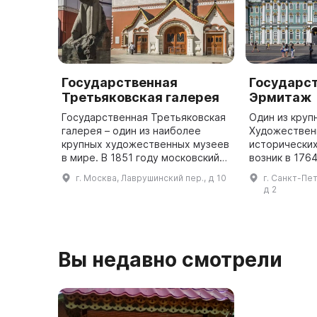
Государственная
Государс
Третьяковская галерея
Эрмитаж
Государственная Третьяковская
Один из круп
галерея – один из наиболее
Художественн
крупных художественных музеев
исторических
в мире. В 1851 году московский
возник в 1764
купец Павел Третьяков купил
императрицы Е
г. Москва, Лаврушинский пер., д 10
г. Санкт-Пе
здание на Лаврушинском
частное собр
д 2
переулке и через пять лет там о
открыт для п
...
году на Д
Вы недавно смотрели