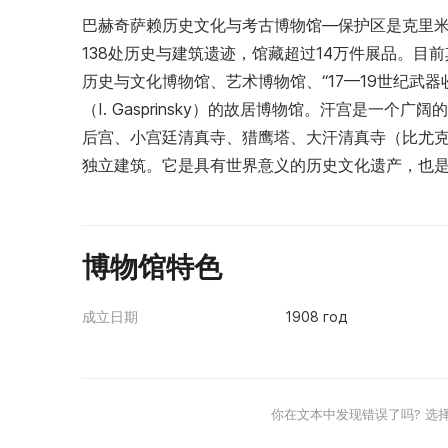
巴赫奇萨赖历史文化与考古博物馆—保护区是克里
138处历史与建筑遗迹，馆藏超过14万件展品。
历史与文化博物馆、艺术博物馆、“17—19世纪武
（I. Gasprinsky）的故居博物馆。汗宫是一
后宫、小宫廷清真寺、猎鹰塔、大汗清真寺（比尤克汗
独立建筑。它是具有世界意义的历史文化遗产，也
博物馆特色
成立日期
1908 год
你在文本中发现错误了吗? 选