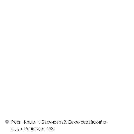
Респ. Крым, г. Бахчисарай, Бахчисарайский р-
н., ул. Речная, д. 133