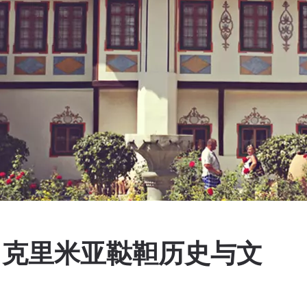
ц — 克里米亚鞑靼历史与文