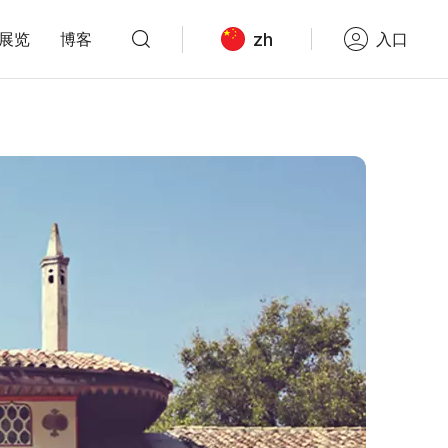
zh
展览
博客
入口