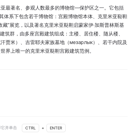
米亚最著名、参观人数最多的博物馆—保护区之一。它包括
目前其体系下包含若干博物馆：宫殿博物馆本体、克里米亚鞑靼
器收藏”展览，以及著名克里米亚鞑靼启蒙家伊·加斯普林斯基
个广阔的建筑群，由多座宫殿建筑组成：主楼、居住楼、随从楼、
贾米）、吉雷耶夫家族墓地（мезарлык）、若干内院及
是世界上唯一的克里米亚鞑靼宫殿建筑范例。
择它并单击
CTRL
+
ENTER