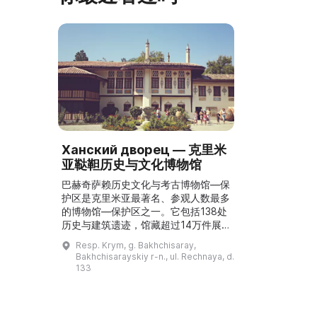
Ханский дворец — 克里米
亚鞑靼历史与文化博物馆
巴赫奇萨赖历史文化与考古博物馆—保
护区是克里米亚最著名、参观人数最多
的博物馆—保护区之一。它包括138处
历史与建筑遗迹，馆藏超过14万件展
品。目前其体系下包含若干博物馆：宫
Resp. Krym, g. Bakhchisaray,
殿博物馆本体、克里米亚鞑靼历史与文
Bakhchisarayskiy r-n., ul. Rechnaya, d.
化博物馆、艺术博物馆、“17—19世纪
133
武器收藏”展览，以及著名克里米亚鞑
靼启蒙家伊·加斯普林斯基（I.
Gasprinsky）的故居博物馆。汗宫是