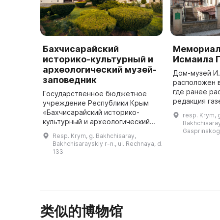
Бахчисарайский
Мемориал
историко-культурный и
Исмаила 
археологический музей-
Дом-музей И.
заповедник
расположен 
где ранее ра
Государственное бюджетное
редакция га
учреждение Республики Крым
Переводчик».
«Бахчисарайский историко-
resp. Krym, 
Мустафа-огъл
культурный и археологический
Bakhchisarays
(20.03.1851 —
музей-заповедник» был основан
Gasprinskogo
Resp. Krym, g. Bakhchisaray,
в 1917 году в Ханском дворце,
Bakhchisarayskiy r-n., ul. Rechnaya, d.
который до этого являлся
133
резиденц ...
类似的博物馆