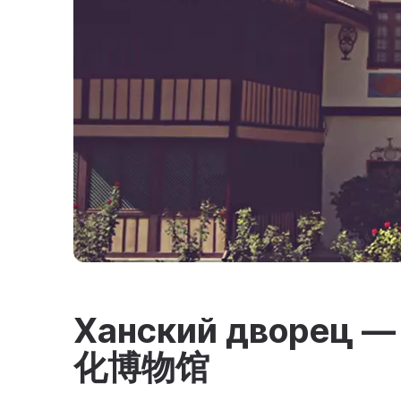
Ханский дворе
化博物馆