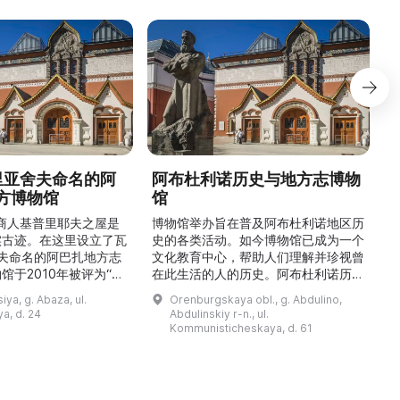
德里亚舍夫命名的阿
阿布杜利诺历史与地方志博物
方博物馆
馆
1
的商人基普里耶夫之屋是
博物馆举办旨在普及阿布杜利诺地区历
实古迹。在这里设立了瓦
史的各类活动。如今博物馆已成为一个
舍夫命名的阿巴扎地方志
文化教育中心，帮助人们理解并珍视曾
馆于2010年被评为“哈
在此生活的人的历史。阿布杜利诺历史
市级博物馆”。博物馆
与地方志博物馆于1966年在当地知名
ya, g. Abaza, ul.
Orenburgskaya obl., g. Abdulino,
及哈卡斯地区自公元前4
人士的倡议下创建。最初位于共产党街
a, d. 24
Abdulinskiy r-n., ul.
为主题，展出有箭头、刀
274号商人沃罗比约夫住宅附属建筑
Kommunisticheskaya, d. 61
质胸针、石磨等。庄园被
内。现址为共产党街61号。馆内常设
绕，院内有宽敞的谷仓和
展览包括“农民小屋”、“阿布杜利诺的
耶夫之屋是了解阿巴扎历
商人”、“战斗荣耀厅”和“阿布杜利诺：
史并度过难忘时光的绝佳场所。 ...
20世纪”。博物馆定期举办旨在推广阿