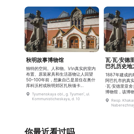
秋明故事博物馆
瓦·瓦·安
巴扎历史地
独特的空间。人和物。\r\n真实的室内
布置、原装家具和生活器物让人回望
1887年建成
50–100年前，想象自己是居住在奥什
阿巴扎市的真
库科沃村或秋明郊区扎秋缅卡
·瓦·安德里亚
（Затюменка）的一座小木屋的居
博物馆，该博物
Tyumenskaya obl., g. Tyumenʹ, ul.
民。\r\n\r\n博物馆的展览再现了我曾
卡斯共和国最佳
Kommunisticheskaya, d. 10
Resp. Khakasi
祖母安娜·科尔尼洛夫娜·奥什库科娃
的陈列以城市
Naberezhnay
（Анна Корниловна Ошкукова）一
–3世纪的历史
家的日常生活场景——她是一位“世代
具、青铜与银
为农”的农妇，其祖先在16世纪末是最
坚固的砖墙环
早从北德维纳（Северна ...
马厩。基普里
你最近看过吗