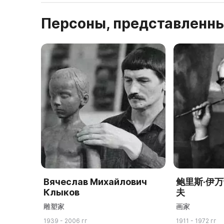
Персоны, представленны
Вячеслав Михайлович
鲍里斯·伊
Клыков
夫
雕塑家
画家
1939 - 2006 гг
1911 - 1972 гг