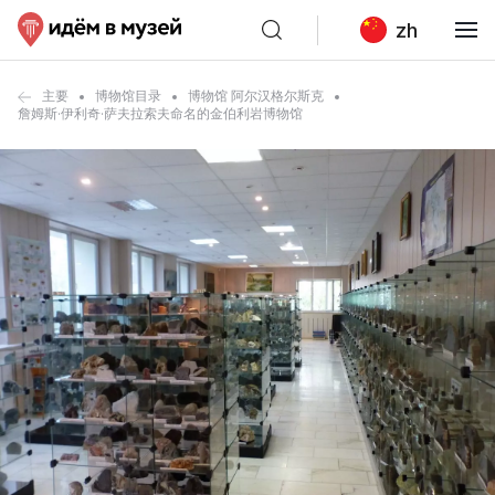
zh
主要
博物馆目录
博物馆 阿尔汉格尔斯克
詹姆斯·伊利奇·萨夫拉索夫命名的金伯利岩博物馆