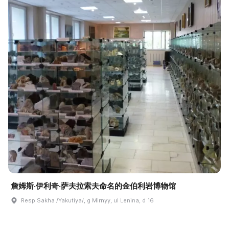
詹姆斯·伊利奇·萨夫拉索夫命名的金伯利岩博物馆
Resp Sakha /Yakutiya/, g Mirnyy, ul Lenina, d 16