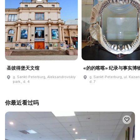
圣彼得堡天文馆
«的的喀喀» 纪录与事实博
g. Sankt-Peterburg, Aleksandrovskiy
g. Sankt-Peterburg, ul. Kaza
park., d. 4
d. 7
你最近看过吗