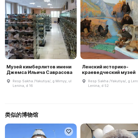
Музей кимберлитов имени
Ленский историко-
Джемса Ильича Саврасова
краеведческий музей
Resp Sakha /Yakutiya/, g Mirnyy, ul
Resp Sakha /Yakutiya/, g Lens
Lenina, d 16
Lenina, d 52
类似的博物馆