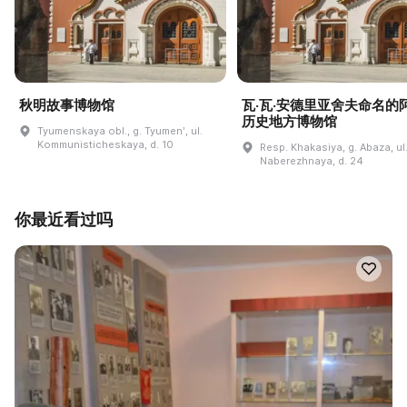
秋明故事博物馆
瓦·瓦·安德里亚舍夫命名的
历史地方博物馆
Tyumenskaya obl., g. Tyumenʹ, ul.
Kommunisticheskaya, d. 10
Resp. Khakasiya, g. Abaza, ul
Naberezhnaya, d. 24
你最近看过吗