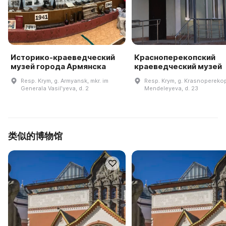
Историко-краеведческий
Красноперекопский
музей города Армянска
краеведческий музей
Resp. Krym, g. Armyansk, mkr. im
Resp. Krym, g. Krasnoperekop
Generala Vasilʹyeva, d. 2
Mendeleyeva, d. 23
类似的博物馆