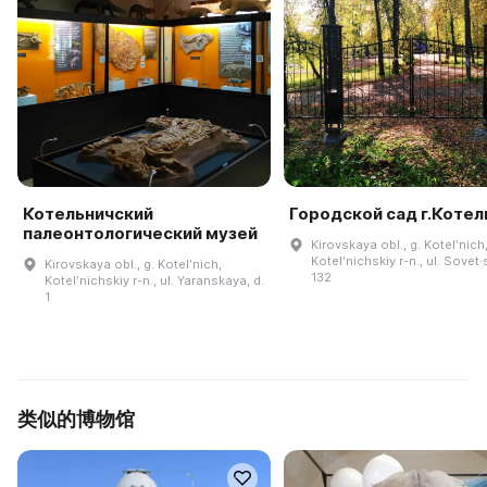
Котельничский
Городской сад г.Котел
палеонтологический музей
Kirovskaya obl., g. Kotelʹnich
Kotelʹnichskiy r-n., ul. Sovet·
Kirovskaya obl., g. Kotelʹnich,
132
Kotelʹnichskiy r-n., ul. Yaranskaya, d.
1
类似的博物馆