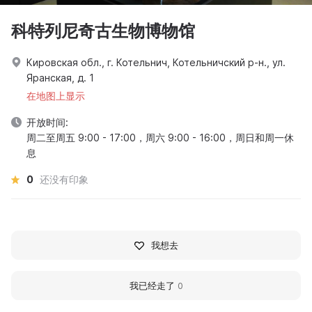
科特列尼奇古生物博物馆
Кировская обл., г. Котельнич, Котельничский р-н., ул.
Яранская, д. 1
在地图上显示
开放时间:
周二至周五 9:00 - 17:00，周六 9:00 - 16:00，周日和周一休
息
0
还没有印象
我想去
我已经走了
0