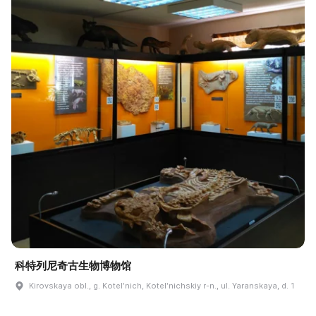
科特列尼奇古生物博物馆
Kirovskaya obl., g. Kotelʹnich, Kotelʹnichskiy r-n., ul. Yaranskaya, d. 1