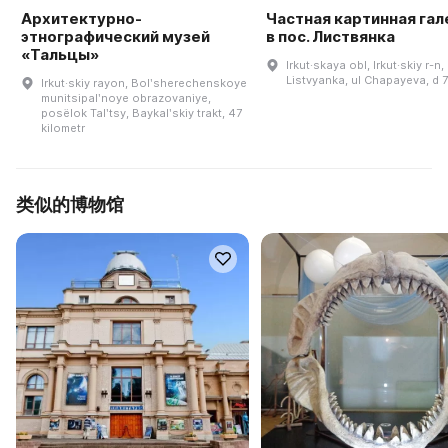
Архитектурно-
Частная картинная га
этнографический музей
в пос. Листвянка
«Тальцы»
Irkut·skaya obl, Irkut·skiy r-n,
Listvyanka, ul Chapayeva, d 
Irkut·skiy rayon, Bolʹsherechenskoye
munitsipalʹnoye obrazovaniye,
posëlok Talʹtsy, Baykalʹskiy trakt, 47
kilometr
类似的博物馆