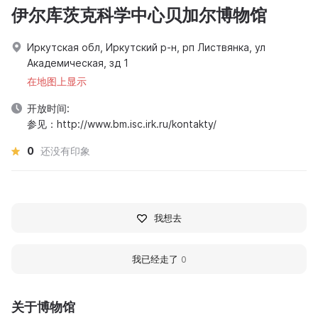
伊尔库茨克科学中心贝加尔博物馆
Иркутская обл, Иркутский р-н, рп Листвянка, ул
Академическая, зд 1
在地图上显示
开放时间:
参见：http://www.bm.isc.irk.ru/kontakty/
0
还没有印象
我想去
我已经走了
0
关于博物馆