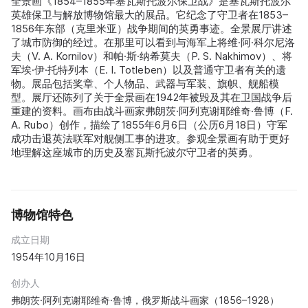
全景画《1854–1855年塞瓦斯托波尔保卫战》是塞瓦斯托波尔
英雄保卫与解放博物馆最大的展品。它纪念了守卫者在1853–
1856年东部（克里米亚）战争期间的英勇事迹。全景展厅讲述
了城市防御的经过。在那里可以看到与海军上将维·阿·科尔尼洛
夫（V. A. Kornilov）和帕·斯·纳希莫夫（P. S. Nakhimov）、将
军埃·伊·托特列本（E. I. Totleben）以及普通守卫者有关的遗
物。展品包括奖章、个人物品、武器与军装、旗帜、舰船模
型。展厅还陈列了关于全景画在1942年被毁及其在卫国战争后
重建的资料。画布由战斗画家弗朗茨·阿列克谢耶维奇·鲁博（F.
A. Rubo）创作，描绘了1855年6月6日（公历6月18日）守军
成功击退英法联军对舰侧工事的进攻。参观全景画有助于更好
地理解这座城市的历史及塞瓦斯托波尔守卫者的英勇。
博物馆特色
成立日期
1954年10月16日
创办人
弗朗茨·阿列克谢耶维奇·鲁博，俄罗斯战斗画家（1856–1928）