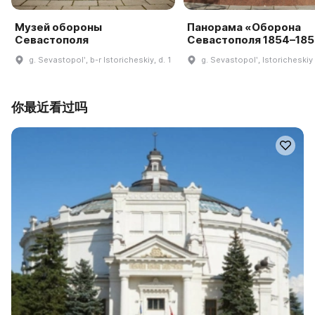
Музей обороны
Панорама «Оборона
Севастополя
Севастополя 1854–185
g. Sevastopolʹ, b-r Istoricheskiy, d. 1
g. Sevastopolʹ, Istoricheskiy b
你最近看过吗