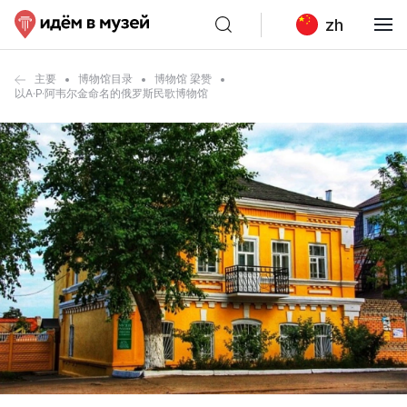
zh
主要
博物馆目录
博物馆 梁赞
以A·P·阿韦尔金命名的俄罗斯民歌博物馆