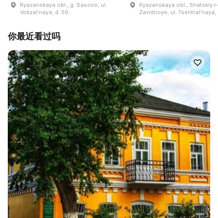
Ryazanskaya obl., g. Sasovo, ul.
Ryazanskaya obl., Shatskiy r-n
Vokzalʹnaya, d. 56
Zavidnoye, ul. Tsentralʹnaya,
你最近看过吗