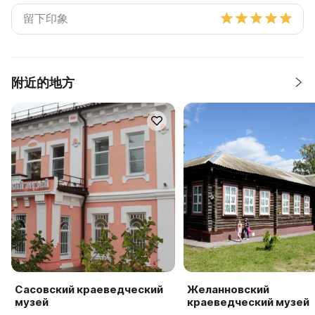
附近的地方
Сасовский краеведческий
Желанновский
музей
краеведческий музей