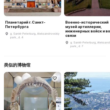
Планетарий г. Санкт-
Военно-исторический
Петербурга
музей артиллерии,
инженерных войск и в
g. Sankt-Peterburg, Aleksandrovskiy
связи
park., d. 4
g. Sankt-Peterburg, Aleksand
park., d. 7
类似的博物馆