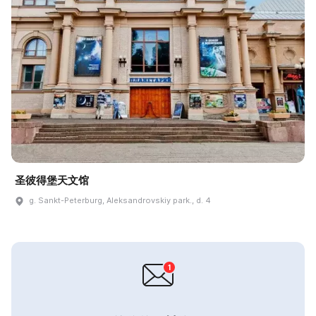
圣彼得堡天文馆
g. Sankt-Peterburg, Aleksandrovskiy park., d. 4