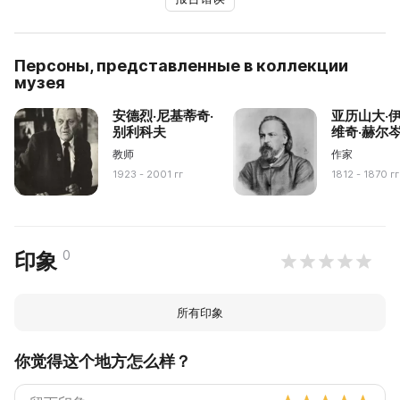
Персоны, представленные в коллекции
музея
安德烈·尼基蒂奇·
亚历山大·
别利科夫
维奇·赫尔
教师
作家
1923 - 2001 гг
1812 - 1870 гг
0
印象
所有印象
你觉得这个地方怎么样？