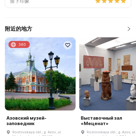
附近的地方
360
Азовский музей-
Выставочный зал
заповедник
«Меценат»
Rostovskaya obl., g. Azov, ul.
Rostovskaya obl., g. Azov, ul.