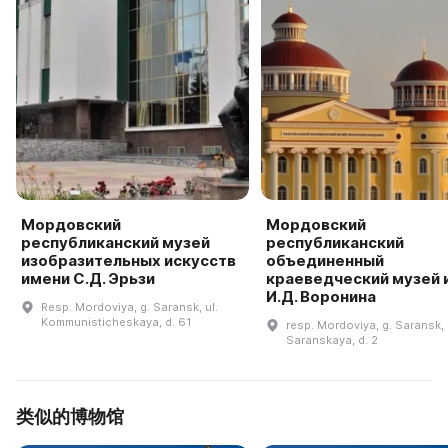
Мордовский
Мордовский
республиканский музей
республиканский
изобразительных искусств
объединенный
имени С.Д. Эрьзи
краеведческий музей 
И.Д. Воронина
Resp. Mordoviya, g. Saransk, ul.
Kommunisticheskaya, d. 61
resp. Mordoviya, g. Saransk, 
Saranskaya, d. 2
类似的博物馆