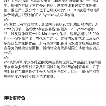
以S.D. Erzia命名的摩尔多维亚共和国美术博物馆成立于1960
年。博物馆群除了主楼外还包括：摩尔多维亚民族文化博物
馆、展览厅以及分馆：位于巴耶沃村的S.D. Erzia故居博物馆和
位于科切拉耶沃村的F.V. Sychkov故居博物馆。
\r\n
\r\n主楼设有常设展览，展出内容包括20世纪杰出雕塑家S.D.
Erzia的创作、被称为“存在的喜悦”的画家F.V. Sychkov的作
品，以及肖像画院士I.K. Makarov的作品。现藏品超过15,000
件——俄罗斯艺术、当代国产艺术、装饰与应用艺术以及摩尔
多维亚艺术家的作品。所有展览均配备带有双语导航系统和语
音导览的触摸信息面板。博物馆设有俄罗斯国立博物馆的虚拟
分馆。
\r\n
\r\n俄罗斯和摩尔多维亚的民间及装饰应用艺术藏品的形成得益
于在摩尔多维亚村庄及共和国以外地区组织的科研考察，几乎
当时所有在职博物馆工作人员都参与其中。因此，博物馆拥有
独特的摩尔多维亚民间艺术收藏。
博物馆特色