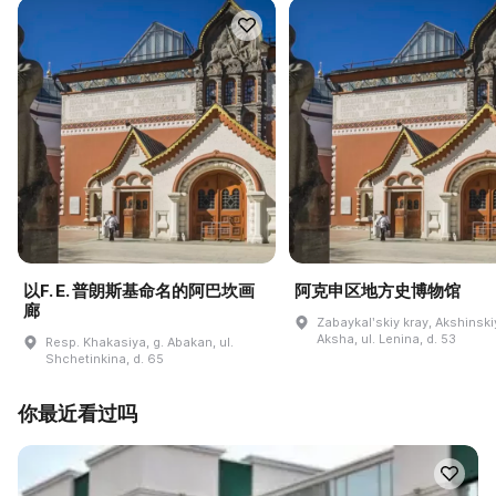
以F. E. 普朗斯基命名的阿巴坎画
阿克申区地方史博物馆
廊
Zabaykalʹskiy kray, Akshinskiy
Aksha, ul. Lenina, d. 53
Resp. Khakasiya, g. Abakan, ul.
Shchetinkina, d. 65
你最近看过吗