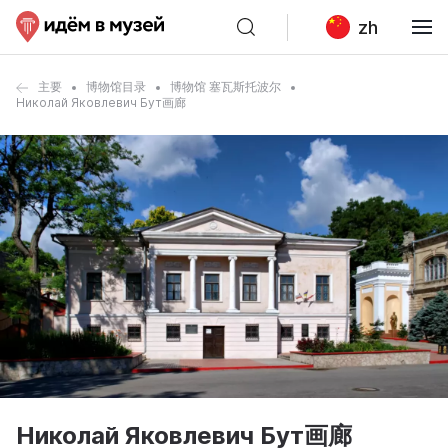
zh
主要
博物馆目录
博物馆 塞瓦斯托波尔
Николай Яковлевич Бут画廊
Николай Яковлевич Бут画廊