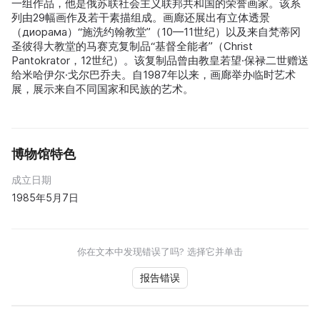
一组作品，他是俄苏联社会主义联邦共和国的荣誉画家。该系
列由29幅画作及若干素描组成。画廊还展出有立体透景
（диорама）“施洗约翰教堂”（10—11世纪）以及来自梵蒂冈
圣彼得大教堂的马赛克复制品“基督全能者”（Christ
Pantokrator，12世纪）。该复制品曾由教皇若望·保禄二世赠送
给米哈伊尔·戈尔巴乔夫。自1987年以来，画廊举办临时艺术
展，展示来自不同国家和民族的艺术。
博物馆特色
成立日期
1985年5月7日
你在文本中发现错误了吗? 选择它并单击
报告错误