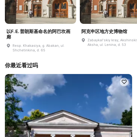
以F. E. 普朗斯基命名的阿巴坎画
阿克申区地方史博物馆
廊
Zabaykalʹskiy kray, Akshinskiy
Aksha, ul. Lenina, d. 53
Resp. Khakasiya, g. Abakan, ul.
Shchetinkina, d. 65
你最近看过吗