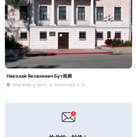
Николай Яковлевич Бут画廊
Resp. Krym, g. Kerchʹ, ul. Teatralʹnaya, d. 36