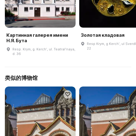
Картинная галерея имени
Золотая кладовая
Н.Я. Бута
Resp Krym, g Kerchʹ, ul Sverd
22
Resp. Krym, g. Kerchʹ, ul. Teatralʹnaya,
d. 36
类似的博物馆