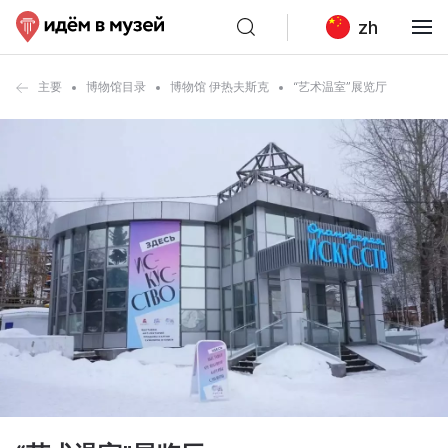
zh
主要
博物馆目录
博物馆 伊热夫斯克
“艺术温室”展览厅