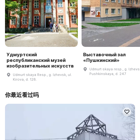
Удмуртский
Выставочный зал
республиканский музей
«Пушкинский»
изобразительных искусств
Udmurt·skaya resp., g. Izhevsk
Pushkinskaya, d. 247
Udmurt·skaya Resp., g. Izhevsk, ul.
Kirova, d. 128.
你最近看过吗