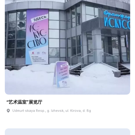
“艺术温室”展览厅
Udmurt·skaya Resp., g. Izhevsk, ul. Kirova, d. 8g